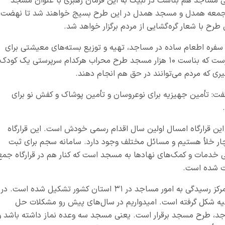
ی مساجد هم بناست در لبیک به این فرمان رهبری با عنوان مسجد
ماز جمعه همدل و مسجد همدل در این طرح بسیج خواهند شد تا نهضت
رح با شعار گره‌گشایی از مردم برگزار خواهد شد.
ی سفره اطعام ساده در مساجد، تهیه و توزیع بسته‌های معیشتی برای
نیازمندان محله و حمایت از کودکان یتیم و بدسرپرست که بناست ۱۰ هزار مسجد طرح محراب هرکدام سرپرستی یک کودک
یری که مردم می‌توانند در حق هم انجام دهند.
فت: تأمین جهیزیه برای نوعروسان و تأمین پوشاک و کفش نو برای
 این قرارگاه امسال اولین سال اقدام رسمی خودش است. این قرارگاه
دچار خلأ هستیم و مسائل مختلف وجود دارد. سامانه سجم برای ثبت
دهی خدمات و کمک‌های نهادها به مسجد است که کنار هم در قرارگاه جمع
دبیر قرارگاه ملی مسجد در پایان گفت: امسال ۳۲ مرکز رسیدگی به امور مساجد در ۳۱ استان کشور تشکیل شده است. در
فقیه شکل گرفته است. امیدواریم در سال‌های پیش رو مشکلات حل
اجد، طرح مسجد برقرار است. یعنی مسجد سه وعده نماز داشته باشد و