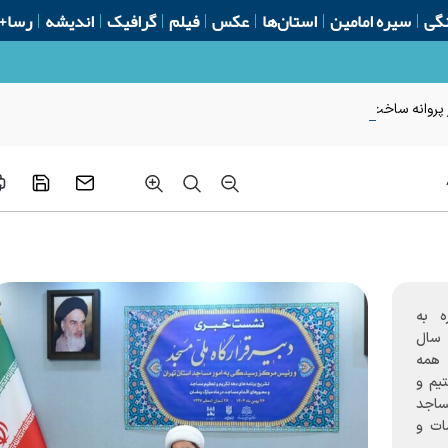
گی
سیره امامین
استان‌ها
عکس
فیلم
گرافیک
اندیشه
رسا+
روانه ساخت از ابتدای سال
ه به
 سال
 همه
یم و
ساجد
ات و