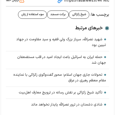
https://rasanews.ir/003Ntc
گزارش خطا
برچسب ها:
شیخ زکزاکی
برکت مسجد
سوء استفاده از زنان
خبرهای مرتبط
شهید نصرالله، سرباز بزرگ ولی فقیه و سید مقاومت در جهاد
تبیین بود
حمله ایران به اسرائیل باعث ایجاد امید در قلب مستضعفان
جهان شد
تحولات جاری جهان اسلام؛ محور گفت‌وگوی زکزاکی با نماینده
مقام معظم رهبری در عراق
تأکید شیخ زکزاکی بر نقش رسانه در ترویج معارف اهل‌بیت
شادی دشمنان در ترور نصرالله پایدار نخواهد ماند