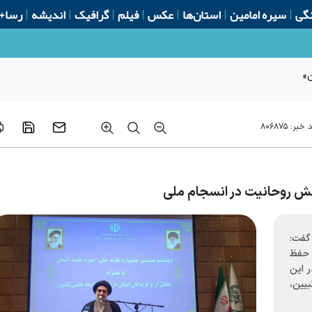
گی
سیره امامین
استان‌ها
عکس
فیلم
گرافیک
اندیشه
رسا+
ن»
 خبر:
۸۰۶۸۷۵
ش روحانیت در انسجام ملی
گفت:
 حفظ
 این
بیین،