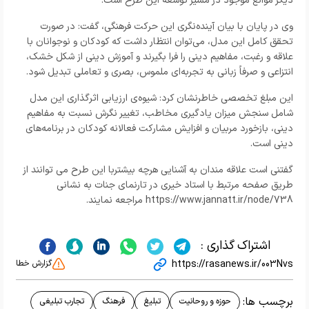
دیگر موانع موجود در مسیر توسعه این طرح است.
وی در پایان با بیان آینده‌نگری این حرکت فرهنگی، گفت: در صورت
تحقق کامل این مدل، می‌توان انتظار داشت که کودکان و نوجوانان با
علاقه و رغبت، مفاهیم دینی را فرا بگیرند و آموزش دینی از شکل خشک،
انتزاعی و صرفاً زبانی به تجربه‌ای ملموس، بصری و تعاملی تبدیل شود.
این مبلغ تخصصی خاطرنشان کرد: شیوه‌ی ارزیابی اثرگذاری این مدل
شامل سنجش میزان یادگیری مخاطب، تغییر نگرش نسبت به مفاهیم
دینی، بازخورد مربیان و افزایش مشارکت فعالانه کودکان در برنامه‌های
دینی است.
گفتنی است علاقه مندان به آشنایی هرچه بیشتربا این طرح می توانند از
طریق صفحه مرتبط با استاد خیری در تارنمای جنات به نشانی
https://www.jannatt.ir/node/738 مراجعه نمایند.
اشتراک گذاری :
https://rasanews.ir/003Nvs
گزارش خطا
برچسب ها:
حوزه و روحانیت
تبلیغ
فرهنگ
تجارب تبلیغی