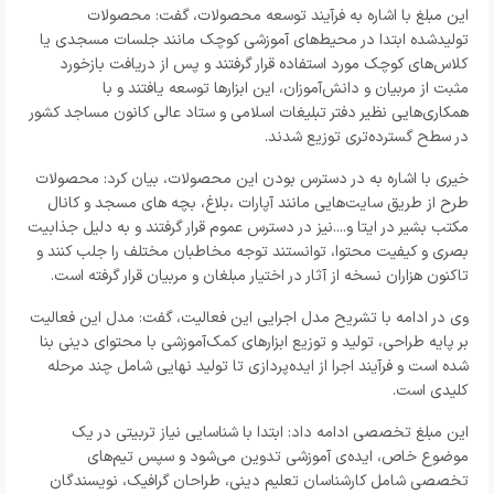
این مبلغ با اشاره به فرآیند توسعه محصولات، گفت: محصولات
تولیدشده ابتدا در محیط‌های آموزشی کوچک مانند جلسات مسجدی یا
کلاس‌های کوچک مورد استفاده قرار گرفتند و پس از دریافت بازخورد
مثبت از مربیان و دانش‌آموزان، این ابزارها توسعه یافتند و با
همکاری‌هایی نظیر دفتر تبلیغات اسلامی و ستاد عالی کانون مساجد کشور
در سطح گسترده‌تری توزیع شدند.
خیری با اشاره به در دسترس بودن این محصولات، بیان کرد: محصولات
طرح از طریق سایت‌هایی مانند آپارات ،بلاغ، بچه های مسجد و کانال
مکتب بشیر در ایتا و....نیز در دسترس عموم قرار گرفتند و به دلیل جذابیت
بصری و کیفیت محتوا، توانستند توجه مخاطبان مختلف را جلب کنند و
تاکنون هزاران نسخه از آثار در اختیار مبلغان و مربیان قرار گرفته است.
وی در ادامه با تشریح مدل اجرایی این فعالیت، گفت: مدل این فعالیت
بر پایه طراحی، تولید و توزیع ابزارهای کمک‌آموزشی با محتوای دینی بنا
شده است و فرآیند اجرا از ایده‌پردازی تا تولید نهایی شامل چند مرحله
کلیدی است.
این مبلغ تخصصی ادامه داد: ابتدا با شناسایی نیاز تربیتی در یک
موضوع خاص، ایده‌ی آموزشی تدوین می‌شود و سپس تیم‌های
تخصصی شامل کارشناسان تعلیم دینی، طراحان گرافیک، نویسندگان