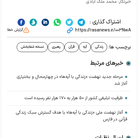
خبرنگار: محمد ملک آبادی
اشتراک گذاری :
https://rasanews.ir/003NwA
گزارش خطا
برچسب ها:
زندگی
آیه
قرآن
رهبری
نسخه شفابخش
خبرهای مرتبط
مرحله جدید نهضت «زندگی با آیه‌ها» در چهارمحال و بختیاری
آغاز شد
ظرفیت تبلیغی کشور از ۵۰ هزار به ۱۷۰ هزار نفر رسیده است
آغاز نهضت ملی «زندگی با آیه‌ها» با هدف گسترش سبک زندگی
قرآنی در فارس
ارسال نظرات