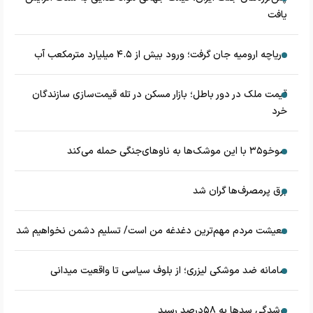
یافت
دریاچه ارومیه جان گرفت؛ ورود بیش از ۴.۵ میلیارد مترمکعب آب
قیمت ملک در دور باطل؛ بازار مسکن در تله قیمت‌سازی سازندگان
خرد
سوخو۳۵ با این موشک‌ها به ناوهای‌جنگی حمله می‌کند
برق پرمصرف‌ها گران شد
معیشت مردم مهم‌ترین دغدغه من است/ تسلیم دشمن نخواهیم شد
سامانه ضد موشکی لیزری؛ از بلوف سیاسی تا واقعیت میدانی
پرشدگی سدها به ۵۸درصد رسید