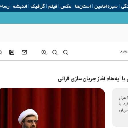
گی
سیره امامین
استان‌ها
عکس
فیلم
گرافیک
اندیشه
رسا+
۸۰۷۰
حجت‌الاسلام‌والمسلمین عزت‌زمانی از شناسایی ۱۷۰ هزار
رد با
جریان