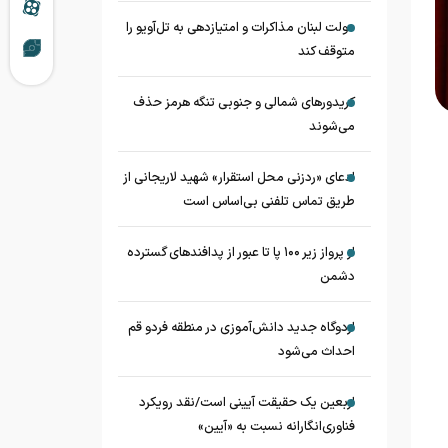
دولت لبنان مذاکرات و امتیازدهی به تل‌آویو را
متوقف کند
کریدورهای شمالی و جنوبی تنگه هرمز حذف
می‌شوند
ادعای «ردزنی محل استقرار» شهید لاریجانی از
طریق تماس تلفنی بی‌اساس است
از پرواز زیر ۱۰۰ پا تا عبور از پدافند‌های گسترده
دشمن
اردوگاه جدید دانش‌آموزی در منطقه فردو قم
احداث می‌شود
اربعین یک حقیقت آیینی است/نقد رویکرد
فناوری‌انگارانه نسبت به «آیین»