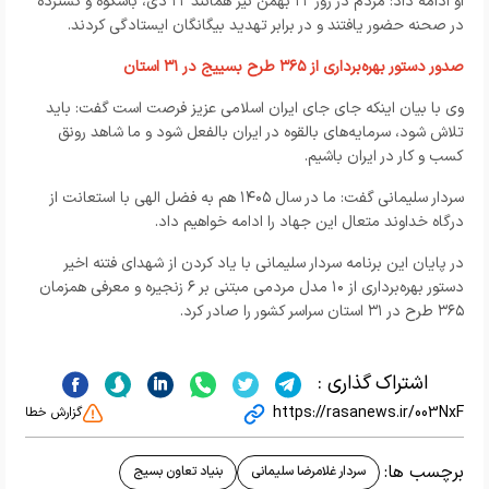
او ادامه داد: مردم در روز ۲۲ بهمن نیز همانند ۲۲ دی، باشکوه و گسترده
در صحنه حضور یافتند و در برابر تهدید بیگانگان ایستادگی کردند.
صدور دستور بهره‌برداری از ۳۶۵ طرح بسییج در ۳۱ استان
وی با بیان اینکه جای جای ایران اسلامی عزیز فرصت است گفت: باید
تلاش شود، سرمایه‌های بالقوه در ایران بالفعل شود و ما شاهد رونق
کسب و کار در ایران باشیم.
سردار سلیمانی گفت: ما در سال ۱۴۰۵ هم به فضل الهی با استعانت از
درگاه خداوند متعال این جهاد را ادامه خواهیم داد.
در پایان این برنامه سردار سلیمانی با یاد کردن از شهدای فتنه اخیر
دستور بهره‌برداری از ۱۰ مدل مردمی مبتنی بر ۶ زنجیره و معرفی همزمان
۳۶۵ طرح در ۳۱ استان سراسر کشور را صادر کرد.
اشتراک گذاری :
https://rasanews.ir/003NxF
گزارش خطا
برچسب ها:
سردار غلامرضا سلیمانی
بنیاد تعاون بسیج