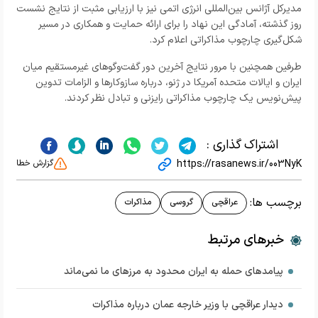
مدیرکل آژانس بین‌المللی انرژی اتمی نیز با ارزیابی مثبت از نتایج نشست
روز گذشته، آمادگی این نهاد را برای ارائه حمایت و همکاری در مسیر
شکل‌گیری چارچوب مذاکراتی اعلام کرد.
طرفین همچنین با مرور نتایج آخرین دور گفت‌وگوهای غیرمستقیم میان
ایران و ایالات متحده آمریکا در ژنو، درباره سازوکارها و الزامات تدوین
پیش‌نویس یک چارچوب مذاکراتی رایزنی و تبادل نظر کردند.
اشتراک گذاری :
https://rasanews.ir/003NyK
گزارش خطا
برچسب ها:
عراقچی
گروسی
مذاکرات
خبرهای مرتبط
پیامدهای حمله به ایران محدود به مرزهای ما نمی‌ماند
دیدار عراقچی با وزیر خارجه عمان درباره مذاکرات