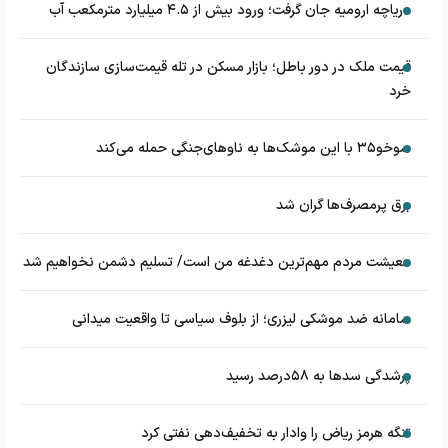
دریاچه ارومیه جان گرفت؛ ورود بیش از ۴.۵ میلیارد مترمکعب آب
قیمت ملک در دور باطل؛ بازار مسکن در تله قیمت‌سازی سازندگان
خرد
سوخو۳۵ با این موشک‌ها به ناوهای‌جنگی حمله می‌کند
برق پرمصرف‌ها گران شد
معیشت مردم مهم‌ترین دغدغه من است/ تسلیم دشمن نخواهیم شد
سامانه ضد موشکی لیزری؛ از بلوف سیاسی تا واقعیت میدانی
پرشدگی سدها به ۵۸درصد رسید
تنگه هرمز ریاض را وادار به تخفیف‌دهی نفتی کرد