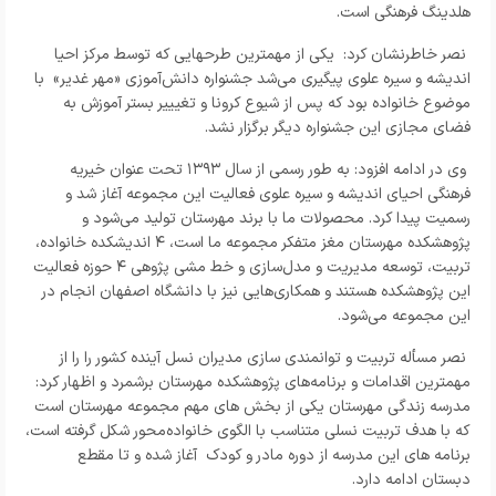
هلدینگ فرهنگی است.
نصر خاطرنشان کرد: یکی از مهمترین طرحهایی که توسط مرکز احیا
اندیشه و سیره علوی پیگیری می‌شد جشنواره دانش‌آموزی «مهر غدیر» با
موضوع خانواده بود که پس از شیوع کرونا و تغیییر بستر آموزش به
فضای مجازی این جشنواره دیگر برگزار نشد
.
وی در ادامه افزود: به طور رسمی از سال
۱۳۹۳
تحت عنوان خیریه
فرهنگی احیای اندیشه و سیره علوی فعالیت این مجموعه آغاز شد و
رسمیت پیدا کرد. محصولات ما با برند مهرستان تولید می‌شود و
پژوهشکده مهرستان مغز متفکر مجموعه ما است،
۴
اندیشکده خانواده،
تربیت، توسعه مدیریت و مدل‌سازی و خط مشی پژوهی
۴
حوزه فعالیت
این پژوهشکده هستند و همکاری‌هایی نیز با دانشگاه اصفهان انجام در
این مجموعه می‌شود.
نصر مسأله تربیت و توانمندی سازی مدیران نسل آینده کشور را را از
مهمترین اقدامات و برنامه‌های پژوهشکده مهرستان برشمرد و اظهار کرد:
مدرسه زندگی مهرستان یکی از بخش های مهم مجموعه مهرستان است
که با هدف تربیت نسلی متناسب با الگوی خانواده‌محور شکل گرفته است،
برنامه های این مدرسه از دوره مادر و کودک آغاز شده و تا مقطع
دبستان ادامه دارد
.