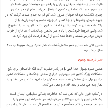
قنوت نماز از خداوند طوفان و باران را باهم می خواست؛ چون فقط در
این صورت بود که آمادگی دشمن غیرفعال می‌شد. هنوز از نماز ایشان
چیزی نگذشته بودکه طوفان شروع شد. کم کم به حدی شدت گرفت که در
جبهه خودی چادرها را از جا کند و در جبهه دشمن، دیده‌بان‌ها را از
ارتفاعات به دل سنگره‌هایشان کشاند. با این عنایت الهی، عملیات شروع
شد. وقتی نیروها خودشان را بالای سر دشمن رساندند، آن‌ها تازه از خواب
خوش بیدار می‌شدند و فقط عده کمی از آن‌ها فرصت فرار پیدا کردند.
همین الان هم نماز و صبر مشکل‌گشاست. فکر نکنید این‌ها مربوط به ۱۴۰۰
سال پیش بود.
صبر در سیره رهبری
همین سیره رسول خدا الهی را در رفتار حضرت آیت الله خامنه‌ای برای رفع
مشکلات بزرگ کشور هم می‌بینیم. در اوج سختی جنگ‌ها و مشکلات کشور
ایشان برای حل مشکل به مسجد جمکران یا مشهد مقدس می‌روند و به
نماز پناه می برند و بعد اقدام و عمل می‌کنند.
در کتاب خون دلی که لعل شد که خاطرات زندگی مبارزاتی ایشان است
یک شعر عربی را نقل می‌کنند و می‌فرمایند من همیشه این شعر را با
خودم زمزمه می کنم: «سأصبر حتى يعلمُ الصبرَ انّى صبرت على شئ امر من