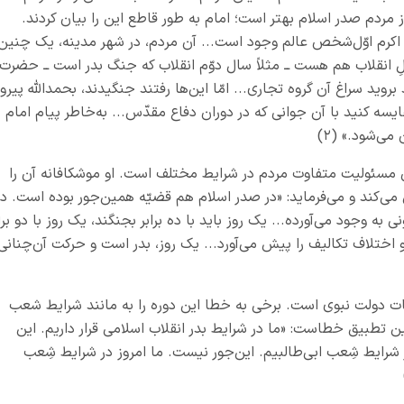
 از مردم صدر اسلام بهتر است؛ امام به طور قاطع این را بیان کردند.
اکرم اوّل‌شخص عالم وجود است... آن مردم، در شهر مدینه، یک چنین
لِ انقلاب هم هست ــ مثلاً سال دوّم انقلاب که جنگ بدر است ــ حضرت
وید سراغ آن گروه تجاری... امّا این‌ها رفتند جنگیدند، بحمدالله پیروز
ایسه کنید با آن جوانی که در دوران دفاع مقدّس... به‌خاطر پیام امام
ی‌شود.» (۲)
 مسئولیت متفاوت مردم در شرایط مختلف است. او موشکافانه آن را
‌کند و می‌فرماید: «در صدر اسلام هم قضیّه همین‌جور بوده است. در
به وجود می‌آورده... یک روز باید با ده برابر بجنگند، یک روز با دو براب
 اختلاف تکالیف را پیش می‌آورد... یک روز، بدر است و حرکت آن‌چنانی
یات دولت نبوی است. برخی به خطا این دوره را به مانند شرایط شعب
ن تطبیق خطاست: «ما در شرایط بدر انقلاب اسلامی قرار داریم. این
 شرایط شِعب ابی‌طالبیم. این‌جور نیست. ما امروز در شرایط شِعب