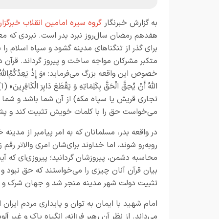
به گزارش خبرنگار
گروه سیره امامین انقلاب خبرگزار
هفدهم رمضان سال‌روز نبرد بدر است. نبردی که مع
برای گذر از تنگناهای مدینه گشود و سپاه اسلام را ب
متکبر مشرکان مواجه ساخت و پیروز گرداند. قرآن د
خصوص این واقعه بزرگ می‌فرماید: «وَ إِذْ یَعِدُکُمُ‌اللهُ إِحْدَى الطَّ
ا
تجارى قریش یا سپاه مکه) از آن شما باشد و شما 
مى‌خواست حق را با کلمات خویش تثبیت کند و پشت
در واقعه بدر، مسلمانان که به امر پیامبر از مدینه
روبه‌رو شوند، اما خداوند برای‌شان امری والاتر ر
محاسبه دشمن، پیروزشان گردانید؛ پیروزی‌ای که آ
بیان قرآن آنان چیزی را می‌خواستند که حق نبود و خ
تثبیت دولت شهر مدینه منجر شد و جهان شرک و کفر
امام شهید با ایمان به توان و پایداری مردم ایران ا
می‌داند. از نظر آن رهبر فرزانه، انگیزه پاک و غیر 