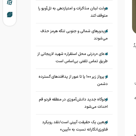
دولت لبنان مذاکرات و امتیازدهی به تل‌آویو را
متوقف کند
کریدورهای شمالی و جنوبی تنگه هرمز حذف
می‌شوند
دُ
ادعای «ردزنی محل استقرار» شهید لاریجانی از
طریق تماس تلفنی بی‌اساس است
از پرواز زیر ۱۰۰ پا تا عبور از پدافند‌های گسترده
دشمن
اردوگاه جدید دانش‌آموزی در منطقه فردو قم
احداث می‌شود
اربعین یک حقیقت آیینی است/نقد رویکرد
فناوری‌انگارانه نسبت به «آیین»
ر