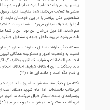
پیامبر برتر می‌داند: «امام فرمودند، ایمان مردم ما
بعضی‌ها تعجّب می‌کنند؛ شما مقایسه کنید. رسول 
شخصیّتی مثل پیغمبر را در بین خودشان دارند، اوّ
آنها را به طرف میدان می‌برد... شما دوست داشتید بر
هم شدند، امّا میل دِل‌شان این بود. این را شما مق
بلند می‌شود می‌رود داخل جبهه و مشغول جنگیدن م
مسئله دیگر، ظرافت تحلیل خداوند سبحان در بیان
نسبت به وضعیت امروز و مسئولیت همگانی تبیین می
آنجا هم اقتضائات و شرایط گوناگون، وظایف گوناگونی 
باید بجنگند... این اختلاف شرایط، اختلاف احکام و
یا فتح مکّه است و مانند این‌ها.» (۳)
نکته مهم دیگر مقایسه شرایط امروز ما با دوره ح
ابی‌طالب دانسته‌اند، اما امام شهید معتقد است ای
روسیاه‌های بدمحاسبه‌گر خیال می‌کنند ما امروز در
ابی‌طالب نیستیم؛ ما در شرایط بدر و خیبریم.» (۴)