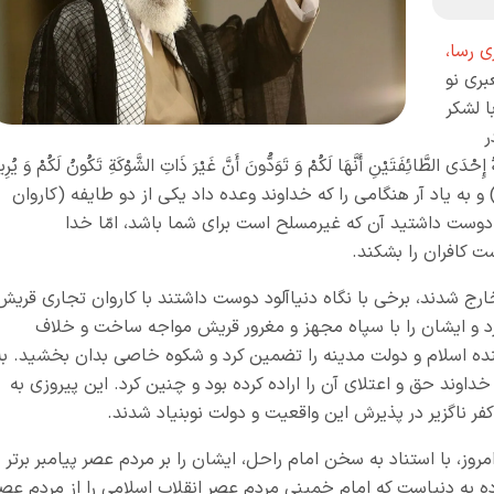
ی رسا،
بری نو
ا لشکر
ر
ائِفَتَیْنِ أَنَّهَا لَکُمْ وَ تَوَدُّونَ أَنَّ غَیْرَ ذَاتِ الشَّوْکَةِ تَکُونُ لَکُمْ وَ یُرِی
للهُ أَنْ یُحِقَّ الْحَقَّ بِکَلِمَاتِهِ وَ یَقْطَعَ دَابِرَ الْکَافِرِینَ» (۱) و به یاد آر هنگامى را که خداوند وعده داد یکى از دو طایفه (کاروان
دوست داشتید آن که غیرمسلح است براى شما باشد، امّا خدا
 کافران را بشکند.
 خارج شدند، برخی با نگاه دنیاآلود دوست داشتند با کاروان تجاری قریش
قم زد و ایشان را با سپاه مجهز و مغرور قریش مواجه ساخت و خلاف
ینده اسلام و دولت مدینه را تضمین کرد و شکوه خاصی بدان بخشید. به
داوند حق و اعتلای آن را اراده کرده بود و چنین کرد. این پیروزی به
 ناگزیر در پذیرش این واقعیت و دولت نوبنیاد شدند.
مروز، با استناد به سخن امام راحل، ایشان را بر مردم عصر پیامبر برتر
آلوده به دنیاست که امام خمینی مردم عصر انقلاب اسلامی را از مردم عص