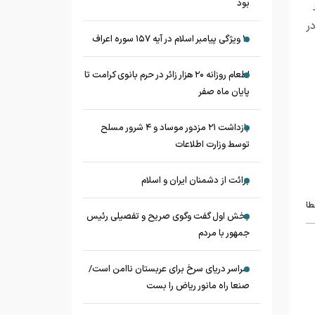
بود
ر
۱۰ ویژگی پیامبر اسلام در آیه ۱۵۷ سوره اعراف
اطعام روزانه ۲۰ هزار زائر در حرم بانوی کرامت تا
پایان ماه صفر
بازداشت ۲۱ مزدور موساد و ۴ شرور مسلح
توسط وزارت اطلاعات
برائت از دشمنان ایران و اسلام
طا
بخش اول گفت وگوی صریح و تفصیلی رئیس
جمهور با مردم
سراسر دریای سرخ برای عربستان ناامن است/
صنعا راه مانور ریاض را بست