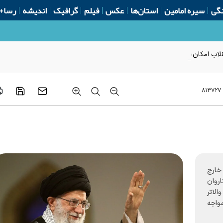
گی
سیره امامین
استان‌ها
عکس
فیلم
گرافیک
اندیشه
رسا+
لاب امکان‌پذیر نیست
۸۱۳۷۲۷
 خارج
روان
الاتر
واجه