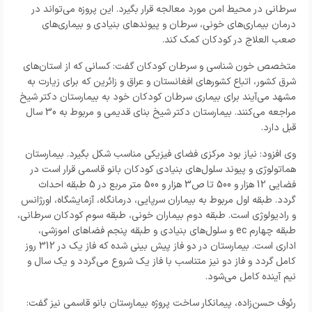
سرطانی در محیط امن مورد معالجه قرار بگیرد. این پروزه می‌تواند در
درمان بیماری‌های خونی، سرطان و پیوندهای بنیادی و بیماری‌های
صعب العلاج در کودکان کمک کند.
متخصص خون شناسی و سرطان کودکان گفت: کسانی که از استان‌های
شرق کشور، اتباع کشورهای افغانستان و عراق و زائرین که برای زیارت به
مشهد می‌آیند برای بیماری سرطان کودکان خود به بیمارستان دکتر شیخ
مراجعه می‌کنند. بیمارستان دکتر شیخ بنای قدیمی و مربوط به 30 سال
قبل دارد.
وی افزود: نیاز بود مرکزی فضای فیزیکی مناسب شکل بگیرد. بیمارستان
هماتولوژی و پیوند سلول‌های بنیادی کودکان بانو قاسمی قرار است در
فضایی 12 هزار و 500 تا ص3 هزار و 500 متر مربع در 5 طبقه احداث
گردد. طبقه اول مربوط به بیماران سرپایی، درمانگاه، آزمایشگاه، اورژانس
و رادیولوژی است. طبقه دوم بیماران خونی، طبقه سوم کودکان سرطانی،
طبقه چهارم ec و سلول‌های بنیادی و طبقه پنجم فضاهای اموزشی،
اداری است. بیمارستان در دو فاز پیش بینی شده که فاز یک در 312 روز
کامل گردد و فاز دو نیز متناسب با فاز یک شروع می‌گردد و یک سال و
نیم آینده کامل می‌شود.
رئوف حسن‌زاده، پیمانکار ساخت پروژه بیمارستان بانو قاسمی نیز گفت: