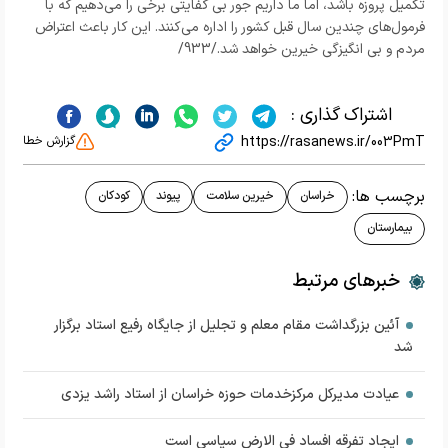
تکمیل پروزه باشد، اما ما داریم جور بی کفایتی برخی را می‌دهیم که با
فرمول‌های چندین سال قبل کشور را اداره می‌کنند. این کار باعث اعتراض
مردم و بی انگیزگی خیرین خواهد شد./933/
اشتراک گذاری :
https://rasanews.ir/003PmT
گزارش خطا
برچسب ها:
خراسان
خیرین سلامت
پیوند
کودکان
بیمارستان
خبرهای مرتبط
آئین بزرگداشت مقام معلم و تجلیل از جایگاه رفیع استاد برگزار
شد
عیادت مدیرکل مرکزخدمات حوزه خراسان از استاد راشد یزدی
ایجاد تفرقه افساد فی الارض سیاسی است