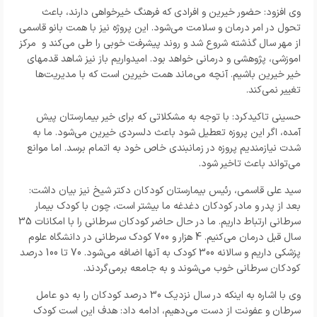
وی افزود: حضور خیرین و افرادی که فرهنگ خیرخواهی دارند، باعث
تحول در امر درمان و سلامت می‌شود. این پروژه نیز با همت بانو قاسمی
از مهر سال گذشته شروع شد و روند پیشرفت خوبی را طی می‌کند و مرکز
اموزشی، پژوهشی و درمانی خواهد بود. امیدواریم باز نیز شاهد قدمهای
خیر خیرین باشیم. آنچه می‌ماند همت خیرین است که با مدیریت‌ها
تغییر نمی‌کند.
حسینی تاکیدکرد: با توجه به مشکلاتی که برای خیر بیمارستان پیش
آمده، اگر این پروزه تعطیل شود باعث دلسردی خیرین می‌شود. ما به
شدت نیازمندیم پروزه در زمانبندی خاص خود به اتمام برسد. اما موانع
می‌تواند باعث تاخیر شود.
سید علی قاسمی، رئیس بیمارستان کودکان دکتر شیخ نیز بیان داشت:
بعد از پدر و مادر کودکان دغدغه ما بیشتر است، چون با کودک بیمار
سرطانی ارتباط داریم.‌ ما در حال حاضر کودکان سرطانی را با امکانات 35
سال قبل درمان می‌کنیم. 4 هزار و 700 کودک سرطانی در دانشگاه علوم
پزشکی داریم و سالانه 300 کودک به آنها اضافه می‌شود. 70 تا 100 درصد
کودکان سرطانی خوب می‌شوند و به جامعه برمی‌گردند.
وی با اشاره به اینکه در سال نزدیک 30 درصد کودکان را به دو عامل
سرطان و عفونت از دست می‌دهیم، ادامه داد: هدف این است کودک