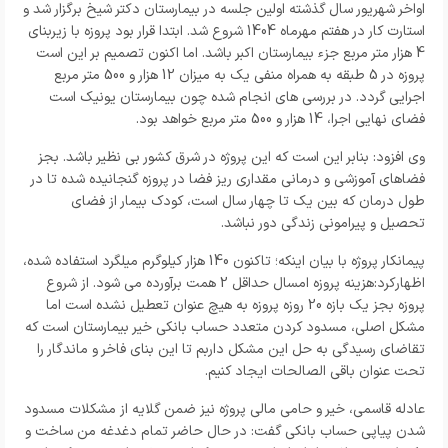
اواخر شهریور سال گذشته اولین جلسه در بیمارستان دکتر شیخ برگزار شد و
استارت کار در هفتم مهرماه 1404 شروع شد. ابتدا قرار بود پروزه با زیربنای
4 هزار متر مربع جزء بیمارستان اکبر باشد. اما اکنون تصمیم بر این است
پروزه در 5 طبقه به همراه منفی یک به میزان 12 هزار و 500 متر مربع
اجرایی گردد. در بررسی های انجام شده چون بیمارستان یونیک است
فضای نهایی اجرا، 14 هزار و 500 متر مربع خواهد بود.
وی افزود: بنابر این است که این پروژه در شرق کشور بی نظیر باشد. بجز
فضاهای آموزشی و درمانی مقداری ریز فضا در پروزه گنجانیده شده تا در
طول درمان که بین یک تا چهار سال است، کودک بیمار از فضای
تحصیل و پیرامونی زندگی دور نباشد.
پیمانکار پروژه با بیان اینکه؛ تاکنون 140 هزار کیلوگرم میلگرد استفاده شده،
اظهارکرد:هزینه پروزه امسال حداقل 2 همت برآورده می شود. از شروع
پروزه بجز یک بازه 20 روزه پروزه به هیچ عنوان تعطیل نشده است اما
مشکل اصلی، مسدود کردن متعدد حساب بانکی خیر بیمارستان است که
تقاضای رسیدگی به حل این مشکل داربم تا این بنای فاخر و ماندگار را
تحت عنوان باقی الصالحات ایجاد کنیم.
عادله قاسمی، خیر و حامی مالی پروژه نیز ضمن گلایه از مشکلات مسدود
شدن پیاپی حساب بانکی گفت: در حال حاضر تمام دغدغه من ساخت و