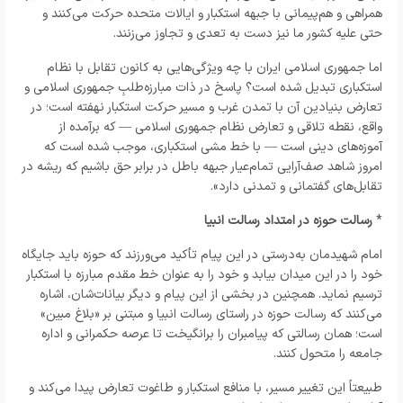
همراهی و هم‌پیمانی با جبهه استکبار و ایالات متحده حرکت می‌کنند و
حتی علیه کشور ما نیز دست به تعدی و تجاوز می‌زنند.
اما جمهوری اسلامی ایران با چه ویژگی‌هایی به کانون تقابل با نظام
استکباری تبدیل شده است؟ پاسخ در ذات مبارزه‌طلبِ جمهوری اسلامی و
تعارض بنیادین آن با تمدن غرب و مسیر حرکت استکبار نهفته است؛ در
واقع، نقطه تلاقی و تعارض نظام جمهوری اسلامی — که برآمده از
آموزه‌های دینی است — با خط مشی استکباری، موجب شده است که
امروز شاهد صف‌آرایی تمام‌عیار جبهه باطل در برابر حق باشیم که ریشه در
تقابل‌های گفتمانی و تمدنی دارد».
*
رسالت حوزه در امتداد رسالت انبیا
امام شهیدمان به‌درستی در این پیام تأکید می‌ورزند که حوزه باید جایگاه
خود را در این میدان بیابد و خود را به عنوان خط مقدم مبارزه با استکبار
ترسیم نماید. همچنین در بخشی از این پیام و دیگر بیانات‌شان، اشاره
می‌کنند که رسالت حوزه در راستای رسالت انبیا و مبتنی بر «بلاغ مبین»
است؛ همان رسالتی که پیامبران را برانگیخت تا عرصه حکمرانی و اداره
جامعه را متحول کنند.
طبیعتاً این تغییر مسیر، با منافع استکبار و طاغوت تعارض پیدا می‌کند و