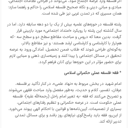
اگر فلسفه وارد عرصه اجتماع شود، می‌تواند در طراحی نظامات اجتماعی،
مبادی و مبانی دینی و نگاه صحیح فلسفه اسلامی را حاکم و راهنما سازد؛
همان مسیری که در تمدن غربی نیز طی شده است.
رشته فلسفه در حوزه‌های علمیه بیش از یک یا دو دهه سابقه دارد، اما در
سال گذشته این رشته با رویکرد «امتداد اجتماعی» مورد بازبینی قرار
گرفت. بدین معنا که دروس و مباحث مقاطع سطح دو و سطح سه -که
هم‌تراز با کارشناسی و کارشناسی ارشد هستند- و نیز مقاطع بالاتر،
به‌گونه‌ای طراحی شوند که طلاب ضمن تحصیل، آمادگی ورود به عرصه
تحقیق در مسائل اجتماعی را پیدا کنند و زمینه‌سازی ذهنی و مبنایی لازم
برای حضور مؤثر در این حوزه‌ها برای آنان فراهم گردد.
*
فقه؛ فلسفه عملی حکمرانی اسلامی
امام شهید در بخش مربوط به «نهاد علمی»، در کنار تأکید بر فلسفه،
عرفان، تفسیر، کلام و حدیث، به‌طور مفصل وارد مباحث فقهی می‌شوند
و تصریح می‌کنند که فقه -به تعبیر امام راحل (رحمه‌الله علیه)- فلسفه
عملی حکومت است. در عرصه حکمرانی و تنظیم رفتارهای اجتماعی،
بسیاری از تصمیمات، آیین‌نامه‌ها و قوانین با احکام الهی پیوند می‌خورد.
از این‌رو، فقه باید پاسخ‌گوی نیازهای روز باشد و برای مسائل تمدنی
تدبیر ارائه کند.