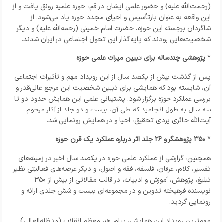
(رحمت‌الله علیه) و حضور علمی ایشان در قم، حوزه علمیه رونق یافت و از
این واقعه به عنوان بازتأسیس و احیای مجدد حوزه یاد می‌شود. از
شاگردان برجسته این حوزه، حضرت امام خمینی (رحمه‌الله علیه) و دیگر
شخصیت‌هایی بودند که پایه‌گذار این تحول اجتماعی در ایران شدند.
*
پژوهشی چندساله برای تبیین میراث علمی حوزه
پس از گذشت بیش از یکصد سال از این رویداد مهم و تأثیرات اجتماعی
آن، شایسته بود که همایشی برای تبیین شخصیت این مرجع عالی‌قدر و
بررسی عملکرد حوزه برگزار شود. پشتیبانی علمی این همایش حدود دو تا
سه سال به طول انجامید که طی آن، بیست و دو جلد از آثار مرحوم
آیت‌الله حائری یزدی تحقیق، احیا و در همایش رونمایی شد.
*
۳۵۰ پژوهشگر و ۲۶ جلد اثر درباره عملکرد یک قرن حوزه
همچنین، گزارشی از عملکرد علمی حوزه در یکصد سال اخیر در زمینه‌های
تفسیر، کلام، عرفان، فلسفه، فقه و اصول، و دیگر عرصه‌های فعالیتی نظیر
تبلیغ، پژوهش، آموزش و ادبیات، در قالب مقالاتی از بیش از ۳۵۰
نویسنده فرهیخته تدوین و در مجموعه‌ای بیست و شش جلدی ارائه و
رونمایی گردید.
مهم‌ترین رویداد این همایش، پیام رهبر معظم انقلاب (مدظله‌العالی)