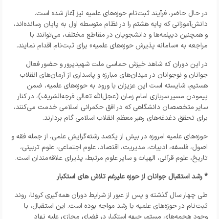
در حال حاضر، فرآیند ثبت‌نام حوزه‌های علمیه نیز آغاز شده است.
دانش‌آموزانی که پایه هشتم را در نظام متوسطه اول به پایان رسانده‌اند،
و همچنین دیپلمه‌ها و دانشجویان در مقاطع مختلف، می‌توانند با
مراجعه به «سامانه پذیرش حوزه‌های علمیه» برای ثبت‌نام اقدام نمایند.
در این دوران که شاهد خیزش حماسی ملت شهیدپرور و حضور فعال
جوانان و نوجوانان در میدان‌های مبارزه و پاسداری از آرمان‌های انقلاب
هستیم، شایسته است این عزیزان با ورود به حوزه‌های علمیه، ضمن
پیمودن مسیر سربازی امام زمان (عجل‌الله تعالی فرجه‌الشریف)، در کنار
سایر متخصصان دانشگاهی که در افق حکمرانی اسلامی خدمت می‌کنند،
برای تحقق دغدغه‌های رهبر معظم انقلاب اسلامی گام بردارند.
حوزه‌های علمیه امروزه در بیش از یکصد رشته‌گرایش علمی، از جمله فقه و
اصول، فلسفه، ادبیات، مدیریت، اقتصاد، علوم اجتماعی، علوم تربیتی،
تاریخ، علوم قرآنی، الهیات و سایر علوم مرتبط، پذیرای علاقه‌مندان است.
* رشد استقبال جوانان از حوزه علیرغم تلاش های استکبار
طی چهار سال گذشته و پس از عبور از شرایط دوران همه‌گیری کرونا، روند
ثبت‌نام در حوزه‌های علمیه با رشد مواجه بوده است. این استقبال، با
وجود هجمه‌های مستمر جبهه استکبار در فضای مجازی علیه نهاد