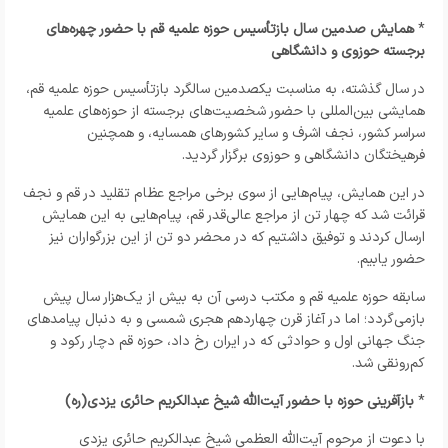
*
همایش صدمین سال بازتأسیس حوزه علمیه قم با حضور چهره‌های
برجسته حوزوی و دانشگاهی
در سال گذشته، به مناسبت یکصدمین سالگرد بازتأسیس حوزه علمیه قم،
همایشی بین‌المللی با حضور شخصیت‌های برجسته از حوزه‌های علمیه
سراسر کشور، نجف اشرف و سایر کشورهای همسایه، و همچنین
فرهیختگان دانشگاهی و حوزوی برگزار گردید.
در این همایش، پیام‌هایی از سوی برخی مراجع عظام تقلید در قم و نجف
قرائت شد که چهار تن از مراجع عالی‌قدر قم، پیام‌هایی به این همایش
ارسال کردند و توفیق داشتیم که در محضر دو تن از این بزرگواران نیز
حضور یابیم.
سابقه حوزه علمیه قم و مکتب درسی آن به بیش از یک‌هزار سال پیش
بازمی‌گردد؛ اما در آغاز قرن چهاردهم هجری شمسی و به دنبال پیامدهای
جنگ جهانی اول و حوادثی که در ایران رخ داد، حوزه قم دچار رکود و
کم‌رونقی شد.
*
بازآفرینی حوزه با حضور آیت‌الله شیخ عبدالکریم حائری یزدی(ره)
با دعوت از مرحوم آیت‌الله العظمی شیخ عبدالکریم حائری یزدی