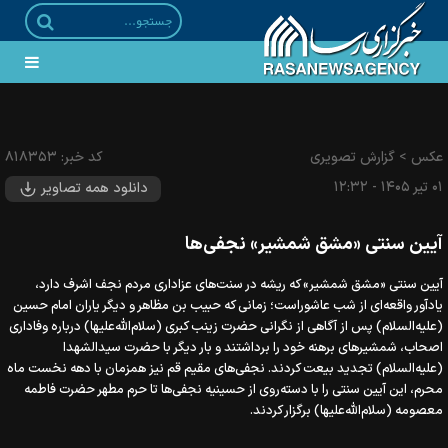
رونمایی از بزرگترین پرچم خونخواهی قائد شهید امت در بین الحرمین
عکس
>
گزارش تصویری
کد خبر:
۸۱۸۳۵۳
۰۱ تير ۱۴۰۵ - ۱۲:۳۲
دانلود همه تصاویر
آیین سنتی «مشق شمشیر» نجفی‌ها
آیین سنتی «مشق شمشیر» که ریشه در سنت‌های عزاداری مردم نجف اشرف دارد،
یادآور واقعه‌ای از شب عاشوراست؛ زمانی که حبیب بن مظاهر و دیگر یاران امام حسین
(علیه‌السلام) پس از آگاهی از نگرانی حضرت زینب کبری (سلام‌الله‌علیها) درباره وفاداری
اصحاب، شمشیرهای برهنه خود را برداشتند و بار دیگر با حضرت سیدالشهدا
(علیه‌السلام) تجدید بیعت کردند. نجفی‌های مقیم قم نیز همزمان با دهه نخست ماه
محرم، این آیین سنتی را با دسته‌روی از حسینیه نجفی‌ها تا حرم مطهر حضرت فاطمه
معصومه (سلام‌الله‌علیها) برگزار کردند.