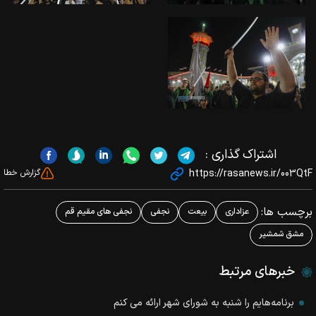
اشتراک گذاری :
https://rasanews.ir/003QtF
گزارش خطا
برچسب ها:
عزاداری
بیعت
نجفی
نجفی های مقیم قم
مشق شمشیر
خبرهای مرتبط
برنامه‌هایم را شنبه به شورای شهر ارائه می کنم