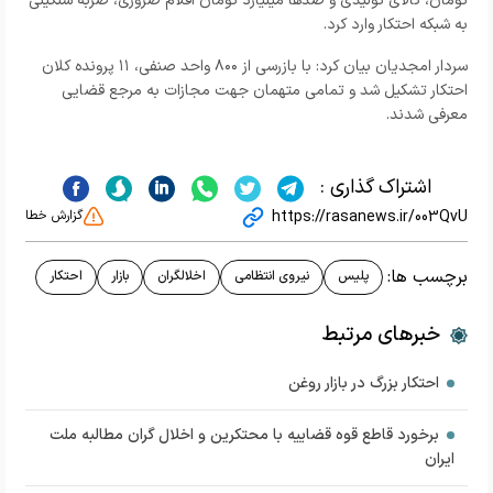
تومان، کالای تولیدی و صدها میلیارد تومان اقلام ضروری، ضربه سنگینی
به شبکه احتکار وارد کرد.
سردار امجدیان بیان کرد: با بازرسی از ۸۰۰ واحد صنفی، ۱۱ پرونده کلان
احتکار تشکیل شد و تمامی متهمان جهت مجازات به مرجع قضایی
معرفی شدند.
اشتراک گذاری :
https://rasanews.ir/003QvU
گزارش خطا
برچسب ها:
پلیس
نیروی انتظامی
اخلالگران
بازار
احتکار
خبرهای مرتبط
احتکار بزرگ در بازار روغن
برخورد قاطع قوه قضاییه با محتکرین و اخلال گران مطالبه ملت
ایران