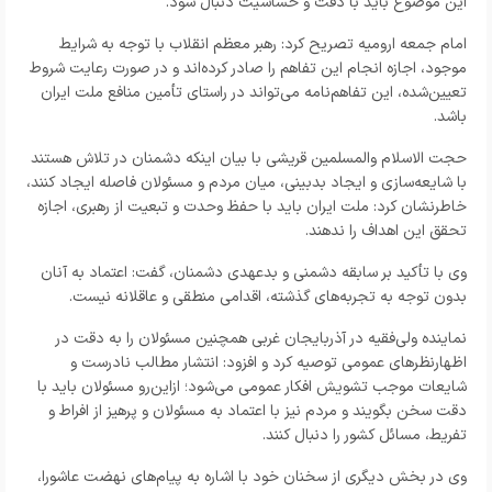
این موضوع باید با دقت و حساسیت دنبال شود.
امام‌ جمعه ارومیه تصریح کرد: رهبر معظم انقلاب با توجه به شرایط
موجود، اجازه انجام این تفاهم را صادر کرده‌اند و در صورت رعایت شروط
تعیین‌شده، این تفاهم‌نامه می‌تواند در راستای تأمین منافع ملت ایران
باشد.
حجت الاسلام والمسلمین قریشی با بیان اینکه دشمنان در تلاش هستند
با شایعه‌سازی و ایجاد بدبینی، میان مردم و مسئولان فاصله ایجاد کنند،
خاطرنشان کرد: ملت ایران باید با حفظ وحدت و تبعیت از رهبری، اجازه
تحقق این اهداف را ندهند.
وی با تأکید بر سابقه دشمنی و بدعهدی دشمنان، گفت: اعتماد به آنان
بدون توجه به تجربه‌های گذشته، اقدامی منطقی و عاقلانه نیست.
نماینده ولی‌فقیه در آذربایجان غربی همچنین مسئولان را به دقت در
اظهارنظرهای عمومی توصیه کرد و افزود: انتشار مطالب نادرست و
شایعات موجب تشویش افکار عمومی می‌شود؛ ازاین‌رو مسئولان باید با
دقت سخن بگویند و مردم نیز با اعتماد به مسئولان و پرهیز از افراط و
تفریط، مسائل کشور را دنبال کنند.
وی در بخش دیگری از سخنان خود با اشاره به پیام‌های نهضت عاشورا،