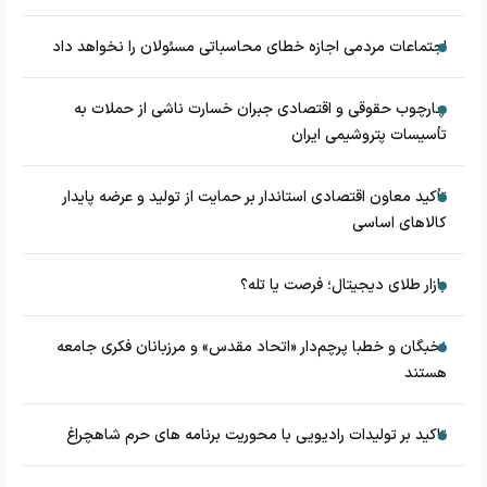
اجتماعات مردمی اجازه خطای محاسباتی مسئولان را نخواهد داد
چارچوب حقوقی و اقتصادی جبران خسارت ناشی از حملات به
تأسیسات پتروشیمی ایران
تأکید معاون اقتصادی استاندار بر حمایت از تولید و عرضه پایدار
کالاهای اساسی
بازار طلای دیجیتال؛ فرصت یا تله؟
نخبگان و خطبا پرچم‌دار «اتحاد مقدس» و مرزبانان فکری جامعه
هستند
تاکید بر تولیدات رادیویی با محوریت برنامه های حرم شاهچراغ