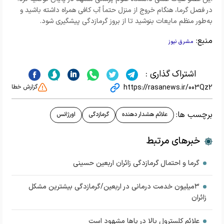
در فصل گرما، هنگام خروج از منزل حتماً آب کافی همراه داشته باشید و
به‌طور منظم مایعات بنوشید تا از بروز گرمازدگی پیشگیری شود.
منبع:
مشرق نیوز
اشتراک گذاری :
https://rasanews.ir/003Qz2
گزارش خطا
برچسب ها:
علائم هشدار دهنده
گرمازدگی
اورژانس
خبرهای مرتبط
گرما و احتمال گرمازدگی زائران اربعین حسینی
۳میلیون خدمت درمانی در اربعین/گرمازدگی بیشترین مشکل
زائران
علائم کلسترول بالا در پاها مشهود است