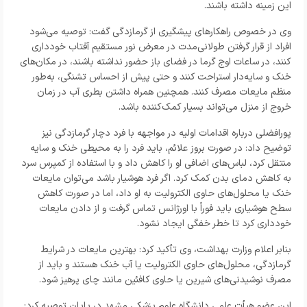
این زمینه داشته باشند.
وی در خصوص راهکارهای پیشگیری از گرمازدگی گفت: توصیه می‌شود
افراد از قرار گرفتن طولانی‌مدت در معرض نور مستقیم آفتاب خودداری
کنند، در ساعات اوج گرما در فضای باز حضور نداشته باشند، در مکان‌های
خنک و سایه‌دار استراحت کنند و حتی پیش از احساس تشنگی، به‌طور
منظم مایعات مصرف کنند. همچنین همراه داشتن بطری آب در زمان
خروج از منزل می‌تواند بسیار کمک‌کننده باشد.
پورافضلی درباره اقدامات اولیه در مواجهه با فرد دچار گرمازدگی نیز
توضیح داد: در صورت بروز علائم، باید فرد را به محیطی خنک و سایه
منتقل کرد، لباس‌های اضافی او را کاهش داد و با استفاده از کمپرس سرد
به کاهش دمای بدن کمک کرد. اگر فرد هوشیار باشد می‌توان مایعات
خنک یا محلول‌های حاوی الکترولیت به او داد، اما در صورت کاهش
سطح هوشیاری باید فوراً با اورژانس تماس گرفت و از دادن مایعات
خودداری کرد تا خطر خفگی ایجاد نشود.
بنابر اعلام وزارت بهداشت، وی تأکید کرد: بهترین مایعات در شرایط
گرمازدگی، محلول‌های حاوی الکترولیت یا آب خنک هستند و باید از
مصرف نوشیدنی‌های شیرین یا حاوی کافئین مانند چای پرهیز شود.
این عضو هیأت علمی دانشگاه علوم پزشکی مشهد در پایان توصیه کرد: