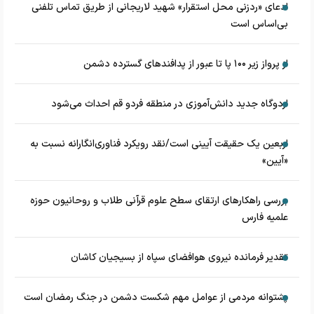
ادعای «ردزنی محل استقرار» شهید لاریجانی از طریق تماس تلفنی
بی‌اساس است
از پرواز زیر ۱۰۰ پا تا عبور از پدافند‌های گسترده دشمن
اردوگاه جدید دانش‌آموزی در منطقه فردو قم احداث می‌شود
اربعین یک حقیقت آیینی است/نقد رویکرد فناوری‌انگارانه نسبت به
«آیین»
بررسی راهکارهای ارتقای سطح علوم قرآنی طلاب و روحانیون حوزه
علمیه فارس
تقدیر فرمانده نیروی هوافضای سپاه از بسیجیان کاشان
پشتوانه مردمی از عوامل مهم شکست دشمن در جنگ رمضان است