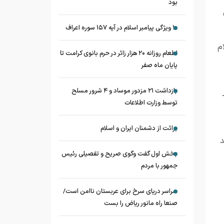
بود
۱۰ ویژگی پیامبر اسلام در آیه ۱۵۷ سوره اعراف
م
اطعام روزانه ۲۰ هزار زائر در حرم بانوی کرامت تا
پایان ماه صفر
بازداشت ۲۱ مزدور موساد و ۴ شرور مسلح
توسط وزارت اطلاعات
برائت از دشمنان ایران و اسلام
د
بخش اول گفت وگوی صریح و تفصیلی رئیس
جمهور با مردم
سراسر دریای سرخ برای عربستان ناامن است/
صنعا راه مانور ریاض را بست