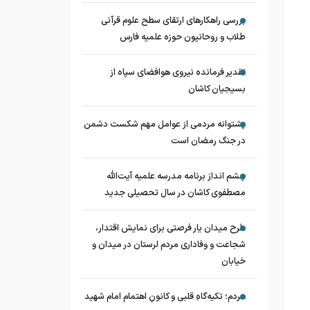
بررسی راهکارهای ارتقای سطح علوم قرآنی
طلاب و روحانیون حوزه علمیه فارس
تقدیر فرمانده نیروی هوافضای سپاه از
بسیجیان کاشان
پشتوانه مردمی از عوامل مهم شکست دشمن
در جنگ رمضان است
چشم‌ انداز برنامه مدرسه علمیه آیت‌الله
مصطفوی کاشان در سال تحصیلی جدید
طرح میدان یار فرصتی برای نمایش اقتدار،
شجاعت و وفاداری مردم لرستان در میدان و
خیابان
مردم؛ تکیه‌گاهِ قلبی و کانونِ اهتمام امام شهید