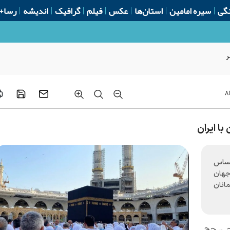
گی
سیره امامین
استان‌ها
عکس
فیلم
گرافیک
اندیشه
رسا+
ر
۸
با ایران
حساس
 جهان
مانان
وحی، حج