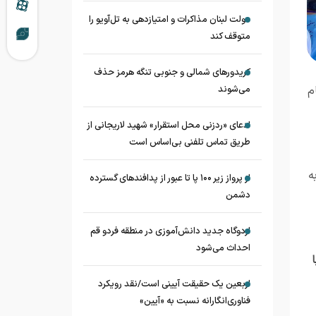
دولت لبنان مذاکرات و امتیازدهی به تل‌آویو را
متوقف کند
کریدورهای شمالی و جنوبی تنگه هرمز حذف
م
می‌شوند
ادعای «ردزنی محل استقرار» شهید لاریجانی از
طریق تماس تلفنی بی‌اساس است
ه
از پرواز زیر ۱۰۰ پا تا عبور از پدافند‌های گسترده
دشمن
اردوگاه جدید دانش‌آموزی در منطقه فردو قم
احداث می‌شود
اربعین یک حقیقت آیینی است/نقد رویکرد
فناوری‌انگارانه نسبت به «آیین»