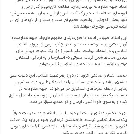
وی با اشاره به گستردگی و عمق این بحث اظهار داشت: تحلیل دقیق
ابعاد جبهه مقاومت نیازمند زمان، مطالعه تاریخی و گذر از فراز و
فرودهای مختلف است؛ چراکه آنچه امروز از این جریان مشاهده می‌شود
تنها بخش کوچکی از واقعیت عظیم آن است و بسیاری از لایه‌های آن در
آینده تاریخی روشن‌تر خواهد شد.
این استاد حوزه در ادامه با صورت‌بندی مفهوم «ایجاد جبهه مقاومت»،
آن را مبتنی بر «دعوت» دانست و تصریح کرد: پس از پیروزی انقلاب
اسلامی و در امتداد نهضت امام خمینی(ره)، یک دعوت جهانی برای
بیداری ملت‌ها شکل گرفت؛ دعوتی که انسان‌ها را به آزادگی، استقلال،
عزت و بازگشت به هویت حقیقی اسلامی فرا می‌خواند.
حجت الاسلام صادقی افزود: در دوره رهبر شهید انقلاب، این دعوت عمق
بیشتری یافته و ملت‌های مسلمان را به استقلال‌طلبی، عزت اسلامی و
رهایی از سلطه قدرت‌های استکباری فرا می‌خواند. جبهه مقاومت در
حقیقت یک «نهضت بیداری» است که انسان را از وضعیت انفعال خارج
کرده و به سوی خودآگاهی، ایمان و توانمندی سوق می‌دهد.
وی در بخش دیگری از سخنان خود با بیان اینکه جبهه مقاومت صرفاً
یک ساختار نظامی نیست، خاطرنشان کرد: این جبهه بر پایه یک حرکت
فکری و اعتقادی شکل گرفته و ملت‌ها را به بازشناسی ظرفیت‌های درونی
خود و اتکا به ایمان الهی دعوت می‌کند.