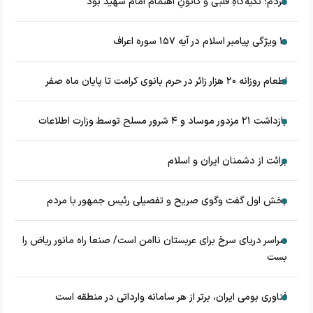
مردم؛ تکیه‌گاهِ قلبی و کانونِ اهتمام امام شهید بود
۱۰ ویژگی پیامبر اسلام در آیه ۱۵۷ سوره اعراف
اطعام روزانه ۲۰ هزار زائر در حرم بانوی کرامت تا پایان ماه صفر
بازداشت ۲۱ مزدور موساد و ۴ شرور مسلح توسط وزارت اطلاعات
برائت از دشمنان ایران و اسلام
بخش اول گفت وگوی صریح و تفصیلی رئیس جمهور با مردم
سراسر دریای سرخ برای عربستان ناامن است/ صنعا راه مانور ریاض را
بست
فناوری بومی ایران، برتر از هر سامانه وارداتی در منطقه است