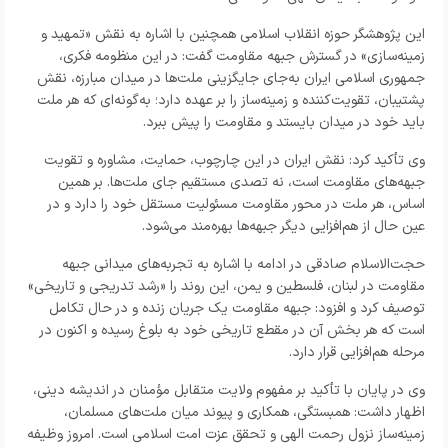
این پژوهشگر حوزه انقلاب اسلامی همچنین با اشاره به نقش «تمهید و
زمینه‌سازی» در گسترش جبهه مقاومت گفت: در این منظومه فکری،
جمهوری اسلامی ایران به‌جای جایگزینی ملت‌ها در میدان مبارزه، نقش
پشتیبان، تقویت‌کننده و زمینه‌ساز را بر عهده دارد؛ به‌گونه‌ای که هر ملت
باید خود در میدان بایستد و مقاومت را پیش ببرد.
وی تأکید کرد: نقش ایران در این چارچوب، حمایت، مشاوره و تقویت
جبهه‌های مقاومت است، نه تصدی مستقیم جای ملت‌ها. بر همین
اساس، هر ملت در محور مقاومت مسئولیت مستقل خود را دارد و در
عین حال از هم‌افزایی دیگر جبهه‌ها بهره‌مند می‌شود.
حجت‌الاسلام صادقی در ادامه با اشاره به تجربه‌های میدانی جبهه
مقاومت در لبنان، فلسطین و یمن، این روند را «رشد تدریجی و تاریخی»
توصیف کرد و افزود: جبهه مقاومت یک جریان زنده و در حال تکامل
است که هر بخش آن در مقطع تاریخی خود به بلوغ رسیده و اکنون در
مرحله هم‌افزایی قرار دارد.
وی در پایان با تأکید بر مفهوم ولایت متقابل مؤمنان در اندیشه دینی،
اظهار داشت: همبستگی، همکاری و پیوند میان ملت‌های مسلمان،
زمینه‌ساز نزول رحمت الهی و تحقق عزت امت اسلامی است. امروز وظیفه