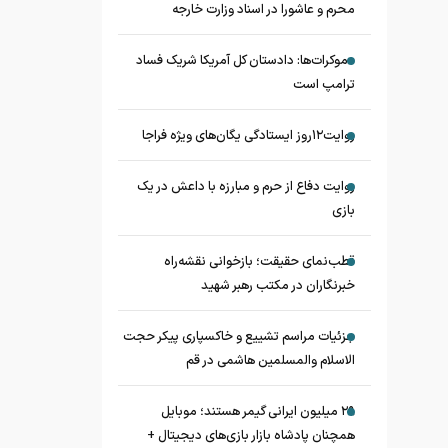
محرم و عاشورا در اسناد وزارت خارجه
دموکرات‌ها: دادستان کل آمریکا شریک فساد
ترامپ است
روایت۱۲روز ایستادگی یگان‌های ویژه فراجا
روایت دفاع از حرم و مبارزه با داعش در یک
بازی
قطب‌نمای حقیقت؛ بازخوانی نقشه‌راه
خبرنگاران در مکتب رهبر شهید
جزئیات مراسم تشییع و خاکسپاری پیکر حجت
الاسلام والمسلمین هاشمی در قم
۲۹ میلیون ایرانی گیمر هستند؛ موبایل
همچنان پادشاه بازار بازی‌های دیجیتال +