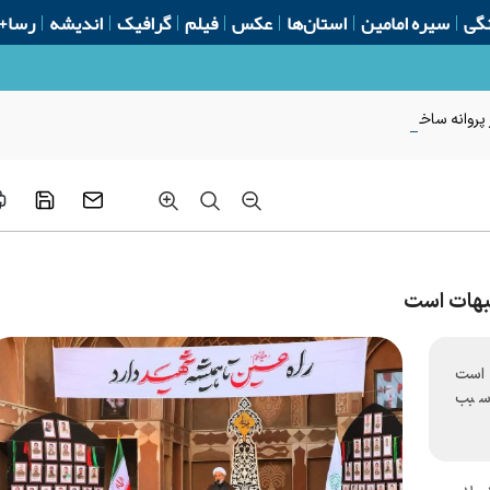
گی
سیره امامین
استان‌ها
عکس
فیلم
گرافیک
اندیشه
رسا+
روانه ساخت از ابتدای سال
بهات است
 است
 سبب