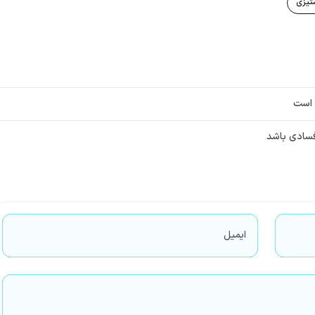
تیزی
 است
 فسادی باشد