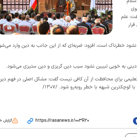
لام
وی
فت: علم
رار
 نشود خطرناک است، افزود: ضربه‌ای که از این جانب به دین وارد می‌شو
 دینی به خوبی تبیین نشود سبب دین گریزی و دین ستیزی می‌شود.
تعلیمی برای محافظت از آن کافی نیست گفت: مشکل اصلی در فهم دین
کترین شبهه با خطر رو‌به‌رو شود. /۱۳۰۷/
https://rasanews.ir/003R20
گزارش خ