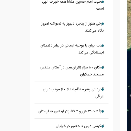
محبت امام حسین منشأ همه خیرات الهی
است
برخی هنوز از پنجره دیروز به تحولات امروز
نگاه می‌کنند
ملت ایران با روحیه ایمانی در برابر دشمنان
ایستادگی می‌کند
اسکان ۱۰۰ هزار زائر اربعین در آستان مقدس
مسجد جمکران
قدردانی رهبر معظم انقلاب از موکب‌داران
عراقی
بازگشت ۳ هزار و ۵۷۳ زائر اربعین به لرستان
از کرسی درس تا حضور در خیابان