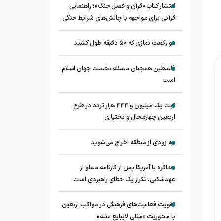
انتشار کتاب «قرآن و فصل جنگ»؛ راهنمایی
قرآنی برای مواجهه با چالش‌های شرایط جنگی
دو رکعت نمازی که ۵۰ دقیقه طول کشید
فلسطین همچنان مسئله نخست جهان اسلام
است
ثبت یک میلیون و ۴۴۴ هزار تردد در طرح
اربعین چهارمحال و بختیاری
به زودی از منطقه اخراج می‌شوید
مذاکره با آمریکا پس از کارنامه مملو از
عهدشکنی، تکرار یک خطای راهبردی است
تقویت فعالیت‌های فرهنگی در مواکب اربعین
با محوریت «مثلی لایبایع مثله»