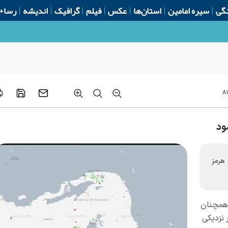
گی
سیره امامین
استان‌ها
عکس
فیلم
گرافیک
اندیشه
رسا+
۸
ود
 هرمز
 همچنان
 نزدیکی