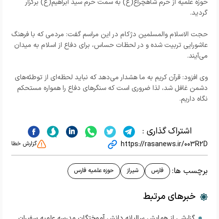
حوزه علمیه از حرم شاهچراغ(ع) به سمت حرم سید ابراهیم(ع) برگزار
گردید.
حجت الاسلام والمسلمین دژکام در این مراسم گفت: مردمی که با فرهنگ
عاشورایی تربیت شده و در لحظات حساس، برای دفاع از اسلام به میدان
می‌آیند.
وی افزود: قرآن کریم به ما هشدار می‌دهد که نباید لحظه‌ای از توطئه‌های
دشمن غافل شد، لذا ضروری است که سنگرهای دفاع را همواره مستحکم
نگاه داریم.
اشتراک گذاری :
https://rasanews.ir/003R2D
گزارش خطا
برچسب ها:
فارس
شیراز
حوزه علمیه فارس
خبرهای مرتبط
گزارشی از همایش سالیانه دانش آموختگان مدرسه علمیه سفیران