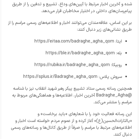
شده و آخرین اخبار مرتبط با آیین‌های وداع، تشییع و تدفین را از طریق
پیام‌رسان‌های داخلی در اختیار مخاطبان قرار می‌دهد.
بر این اساس، علاقه‌مندان می‌توانند اخبار و اطلاعیه‌های رسمی مراسم را از
طریق نشانی‌های زیر دنبال کنند:
ایتا:
https://eitaa.com/badraghe_agha_qom
بله:
https://ble.ir/badraghe_agha_qom
روبیکا:
https://rubika.ir/badraghe_agha_qom
سروش پلاس:
https://splus.ir/Badraghe_agha_qom
همچنین رسانه رسمی ستاد تشییع پیکر رهبر شهید انقلاب نیز با شناسه
@Badraghe_Agha آخرین اخبار، اطلاعیه‌ها و هماهنگی‌های مربوط به
مراسم را منتشر می‌کند.
این رسانه فعالیت خود را با شعارهای «باید برخاست» و
«یالثارات‌الحسین(ع)» آغاز کرده و از عموم مردم خواسته است اخبار و
اطلاعیه‌های مرتبط با مراسم را صرفاً از طریق کانال‌ها و رسانه‌های رسمی
دنبال کنند.