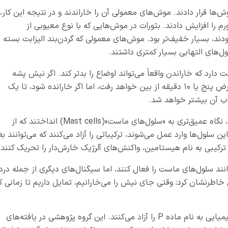
ا قرار دادند. موش‌های معمولی آن را خاراندند و در نتیجه این کار،
م را افزایش دادند. بثورات در موش‌هایی که با نوع معیوبی از
، بسیار خفیف‌تر بود. موش‌های معمولی که گردن‌بند الیزابت بسته
ول‌های التهابی بسیار کمتری داشتند.
دارد که خاراندن واقعاً می‌تواند اوضاع را بدتر کند. اگر نیش پشه
نادیده گرفته شود، خارش آن برای بیشتر افراد در عرض پنج یا ۱۰ دقیقه از بین خواهد رفت، اما اگر خارانده شود، تا یک
اب آن بیشتر خواهد شد.
گروه کاپلان برای درک آنچه در پوست اتفاق می‌افتد، نگاه عمیق‌تری به «سلول‌های ماست»(Mast cells) انداختند که از
لول‌ها وارد عمل می‌شوند، ترکیباتی را آزاد می‌کنند که می‌توانند به
 ترکیبی به نام هیستامین، واکنش‌های آلرژیک خارش‌دار را تحریک کنند.
انند سلول‌های ماست را فعال کنند، اما سیگنال‌های دیگری از جمله درد
 خاطرنشان کرد: وقتی جای نیش را می‌خارانیم، تمایل داریم تا زمانی ک
سلول‌های عصبی حس‌کننده درد، یک پیام‌رسان شیمیایی به نام ماده P را آزاد می‌کنند. این گروه پژوهشی در یافته‌های