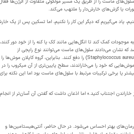
گزارش دادند که ماده P می‌تواند سلول‌های ماست را از طریق یک مسیر مولکولی متفاوت از آلرژن‌ها فعال
رات یا گزش‌های خارش‌دار را ملتهب می‌کند.
یم، یاد می‌گیریم که دیگر این کار را نکنیم، اما تسکین پس از یک خار
جودات کمک کند تا انگل‌هایی مانند کک یا کنه را از خود دور کنند،
د که نشان می‌دادند سلول‌های ماست می‌توانند نوع رایجی از
باکتری‌های پوستی به نام «استافیلوکوک اورئوس»(Staphylococcus aureus) را دفع کنند. بنابراین، گروه کاپلان موش‌ها را
وش‌هایی که خود را می‌خاراندند، سطح پایین‌تری از آن میکروب را در
شتر یا برخی ترکیبات مرتبط با سلول‌های ماست بود اما این نکته برای
 خاراندن اجتناب کنید.» اما اذعان داشت که گفتن آن آسان‌تر از انجام
درمان‌های بهتر احساس می‌شود. در حال حاضر، آنتی‌هیستامین‌ها و