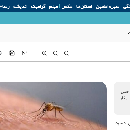
گی
سیره امامین
استان‌ها
عکس
فیلم
گرافیک
اندیشه
رسا+
ر
ا حس
ن کار
یش حشره