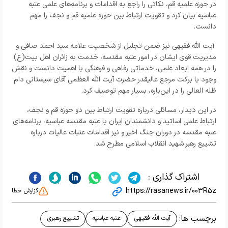
در حوزه علمیه قم، نکاتی را راجع به اقدامات و برنامه‌‌های علمی عتبه
عباسیه بیان کرد و تقویت ارتباط بین حوزه علمیه قم و‌ نجف را مهم
دانست.
آیت الله فقیهی نیز ضمن تجلیل از شخصیت علامه سید احمد صافی و
مدیریت قوی ایشان در امور عتبه مقدسه، خدمت به زائران اهل بیت(ع)
را در همه ابعاد علمی، خدماتی رفاهی و فرهنگی با اهمیت دانست و نقش
وجود با برکت مرجع عالیقدر حضرت آیت الله العظمی آقای سیستانی دام
ظله العالی را در این‌باره، بسیار مهم توصیف کرد.
در این دیدار، مسائلی درباره تقویت ارتباط بین دو حوزه قم و نجف،
ارتباط علمی اساتید و دانشمندان ایران با عتبه مقدسه عباسیه، برنامه‌های
عتبه مقدسه در دوران جنگ اخیر و نیز اقدامات عتبات عالیات درباره
تشییع رهبر شهید انقلاب اسلامی مطرح شد.
اشتراک گذاری :
https://rasanews.ir/003R5z
گزارش خطا
برچسب ها:
آیت الله فقیهی
عتبه عباسیه
تشییع رهبری