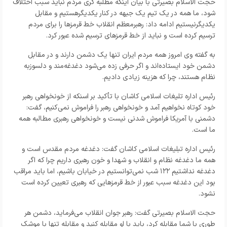
حجت الاسلام بصیرتی با بیان اینکه مطلبه گری مردم نباید سبب اختلاف
شود، ما همه در یک تیم یک جبهه در کنار یکدیگرهستیم و مقابل
یکدیگرنیستیم ادامه داد: رهبرمعظم انقلاب خط قرمز‌ها را برای مردم
ترسیم کرده است و نباید از خط قرمز‌های ترسیم شده عبور کرد.
به گفته وی امروز همه مردم ایران تنها یک دشمن دارند و در مقابل
دشمن خود ایستاده‌اند و اگر حرفی زده می‌شود دغدغه‌مند و دلسوزبه
نظام هستند، چرا که هزینه زیادی دادیم.
رئیس اداره تلیغات اسلامی کاشان با تأکید بر اسنکه از خونخواهی رهبر
خود کوتاه نخواهیم آمد و خونخواهی رهبر را فراموش نمی‌کنیم، گفت:
دشمنی با آمریکا فراموش شدنی نیست و خونخواهی رهبری مطالبه همه
ما است.
رئیس اداره تبلیغات اسلامی کاشان گفت: دغدغه مردم مقدس است و
همه ما دغدغه نظام و انقلاب و شهدا و خون رهبری داریم چرا که اگر
دغدغه نداشتیم ۱۲۲ شب نمی‌توانستیم در خیابان باشیم، اما باید مراقب
بود این دغدغه سبب عبور از خط قرمز‌هایی که رهبری تعیین کرده است
نشود.
حجت الاسلام بصیرتی گفت: رهبر جوان انقلاب می‌فرماید، دشمن هر
طوری با شما مقابله کرد، باید با او مقابله کنید و مقابله تنها با موشک