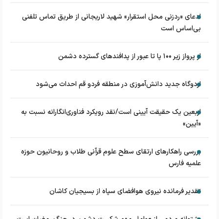
ادعای «ردزنی محل استقرار» شهید لاریجانی از طریق تماس تلفنی
بی‌اساس است
از پرواز زیر ۱۰۰ پا تا عبور از پدافند‌های گسترده دشمن
اردوگاه جدید دانش‌آموزی در منطقه فردو قم احداث می‌شود
اربعین یک حقیقت آیینی است/نقد رویکرد فناوری‌انگارانه نسبت به
«آیین»
بررسی راهکارهای ارتقای سطح علوم قرآنی طلاب و روحانیون حوزه
علمیه فارس
تقدیر فرمانده نیروی هوافضای سپاه از بسیجیان کاشان