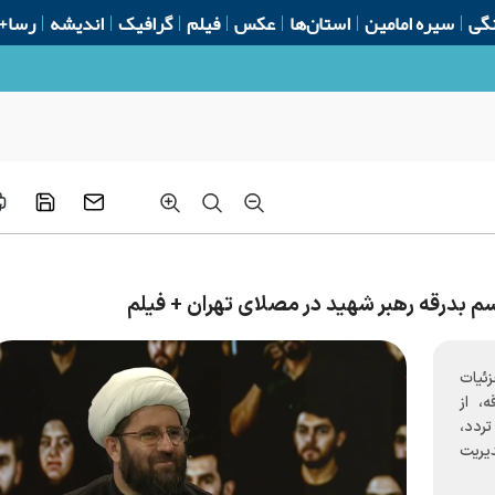
گی
سیره امامین
استان‌ها
عکس
فیلم
گرافیک
اندیشه
رسا+
اسم بدرقه رهبر شهید در مصلای تهران + فیلم
ئیات
ه، از
ردد،
یریت