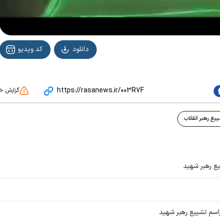
دانلود
کد ویدیو
https://rasanews.ir/003R7F
گزارش خ
یع رهبر انقلاب
یع رهبر شهید