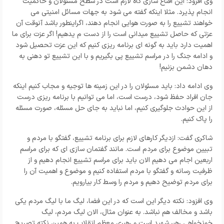
وی افزود: این اقناع سازی گاه لازم است در سطح مسئولان و حاکمیت
انجام پذیرد. مثلا اینکه گفته می شود به جهات مسائل امنیتی می
خواهند تشییع را به صورت هوایی انجام دهند، اگراینطور باشد آنوقت آن
عزتی که حاصل تشییع میدانی است را از دست م یدهیم! اگر عزت برای ما
اهمیت دارد باید به گونه ای برنامه ریزی کنیم که این عزت تحصیل شود
و ادامه جنگ را در مراسم تشییع پی بگیریم و با این تشییع تو دهنی به
دهان دشمن بزنیم!
وی ادامه داد: باید مسئولان را در این زمینه ها توجیه و مجاب کنیم اینکه
جان افراد حفظ شود، درست است، اما می توانیم با برنامه ریزی درست
از این حوادث جلوگیری کنیم، اما نباید به جای حل مسئله، صورت مسئله
را پاک کنیم.
شاکری گفت: ازدیگر کارهای لازم برای برنامه تشییع، گفتگو با مردم و
تبیین موضوع برای مردم است. مانند گفتمان سازی ای که برای مراسم
اربعین اجام می دهیم الان باید برای مراسم تشییع انجام دهیم و از
ظرفیت رسانه و گفتگو با مردم استفاده کنیم و موضوع و اهمیت آن را
برای مردم توضیح دهیم و مردم را وسط کار بیارویم.
وی افزود: نکته دیگر این است که در این فضا، لیگ ما با لیگ مردم یکی
باشد و مخالف هم نباشد. به عنوان مثال، الان لیگ مردم، لیگ
خونخواهی رهبر شهید است و رهبری معظم انقلاب به همین نکته تصریح