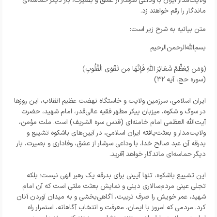
ولایت‌مدار ایران با وداعی سرشار از عشق و بصیرت، بار دیگر حماسه‌ای
ماندگار را رقم خواهند زد.
متن بیانیه به شرح زیر است:
بسم‌الله‌الرحمن‌الرحیم
﴿وَمَن يُعَظِّمْ شَعَائِرَ اللَّهِ فَإِنَّهَا مِن تَقْوَى الْقُلُوبِ﴾
(سوره حج، آیه ۳۲)
ایران اسلامی، سرزمین ولایت و خاستگاه نهضت عظیم انقلاب، این روزها
در سوگ و شکوه، میزبان پیکر مطهر فقیه عالی‌قدر، امام شهید، حضرت
آیت‌الله العظمی امام خامنه‌ای (قدس سره الشریف) است. ملت مؤمن،
ولایت‌مدار و بعثت‌یافته ایران اسلامی، در آیین‌های باشکوه تشییع و
بدرقه آن عبد صالح خدا، با وداعی سرشار از عشق، وفاداری و بصیرت، بار
دیگر حماسه‌ای ماندگار خواهد آفرید.
این تشییع باشکوه، تنها آیینی برای بدرقه یک رهبر الهی نیست؛ بلکه
تجلی عینی مردم‌سالاری دینی و نمایش بعثت ملتی است که آن امام
شهید، عمر خویش را صرف تربیت، آگاهی‌بخشی و به میدان آوردن آنان
کرد. مردمی که امروز با ایمان، معرفت و انتخاب آگاهانه، استمرار راه