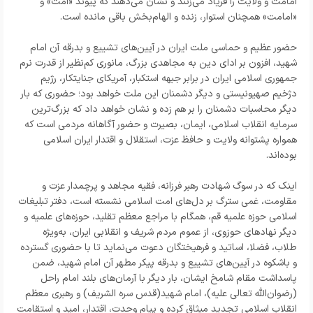
امامت و ولایت را فریاد می‌زنند و نشان می‌دهند که پیوند «امت» و
«امامت» همچنان استوار، زنده و الهام‌بخش باقی مانده است.
حضور عظیم و حماسی ملت ایران در آیین‌های تشییع و بدرقه آن امام
شهید، افزون بر ادای دین به مجاهدی بزرگ، مانوری کم‌نظیر از قدرت نرم
جمهوری اسلامی ایران در برابر جبهه استکبار، آمریکای جنایتکار، رژیم
دژخیم صهیونیستی و دیگر دشمنان این ملت خواهد بود؛ حضوری که بار
دیگر محاسبات دشمنان را بر هم زده و نشان خواهد داد که بزرگ‌ترین
سرمایه انقلاب اسلامی، ایمان، بصیرت و حضور آگاهانه مردمی است که
همواره پشتوانه ولایت و حافظ عزت، استقلال و اقتدار ایران اسلامی
بوده‌اند.
اینک که در سوگ شهادت رهبر فرزانه، فقیه مجاهد و پرچمدار عزت و
مقاومت، غمی سترگ بر دل‌های امت اسلامی نشسته است، دفتر تبلیغات
اسلامی حوزه علمیه قم، همگام با مراجع معظم تقلید، حوزه‌های علمیه و
دیگر نهادهای حوزوی، از عموم مردم شریف و انقلابی ایران، به‌ویژه
طلاب، فضلا، اساتید و فرهیختگان دعوت می‌نماید تا با حضوری گسترده
و باشکوه در آیین‌های تشییع و بدرقه پیکر مطهر آن امام شهید، ضمن
پاسداشت مقام شامخ ایشان، بار دیگر با آرمان‌های بلند امام راحل
(رضوان‌الله تعالی علیه)، امام شهید(قدس سره الشریف) و رهبری معظم
انقلاب اسلامی تجدید میثاق کرده و پیام وحدت، اقتدار، امید و استقامت