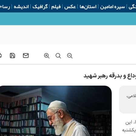
گی
سیره امامین
استان‌ها
عکس
فیلم
گرافیک
اندیشه
رسا+
داع و بدرقه رهبر شهید
لامی،
، این
اه روز یکشنبه