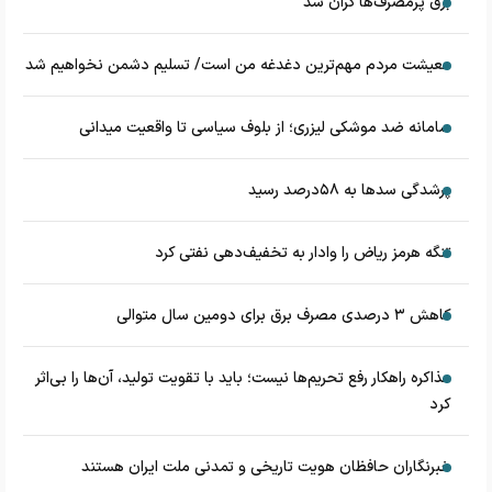
برق پرمصرف‌ها گران شد
معیشت مردم مهم‌ترین دغدغه من است/ تسلیم دشمن نخواهیم شد
سامانه ضد موشکی لیزری؛ از بلوف سیاسی تا واقعیت میدانی
پرشدگی سدها به ۵۸درصد رسید
تنگه هرمز ریاض را وادار به تخفیف‌دهی نفتی کرد
کاهش ۳ درصدی مصرف برق برای دومین سال متوالی
مذاکره راهکار رفع تحریم‌ها نیست؛ باید با تقویت تولید، آن‌ها را بی‌اثر
کرد
خبرنگاران حافظان هویت تاریخی و تمدنی ملت ایران هستند