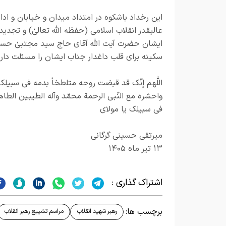
این رخداد باشکوه در امتداد میدان و خیابان و ادامهٔ
عالیقدر انقلاب اسلامی (حفظه الله تعالیٰ) و تجد
ایشان حضرت آیت الله آقای حاج سید مجتبیٰ حسینی
سکینه برای قلب داغدار جناب ایشان را مسئلت دارم
اللّٰهم إنّك قد قبضت روحه متلطخاً بدمه في سبیلك
واحشره مع النّبي الرحمة محمّد وآله الطیبین الطا
في سبیلك یا مولاي
میرتقی حسینی گرگانی
۱۳ تیر ماه ۱۴۰۵
اشتراک گذاری :
برچسب ها:
رهبر شهید انقلاب
مراسم تشییع رهبر انقلاب