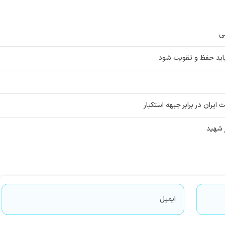
ی
اید حفظ و تقویت شود
یران در برابر جبهه استکبار
 شهید