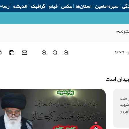
گی
سیره امامین
استان‌ها
عکس
فیلم
گرافیک
اندیشه
رسا+
 خشونت»
ر:
۸۱۹۷۲۴
هیدان است
 ملت
شهید
لهی و