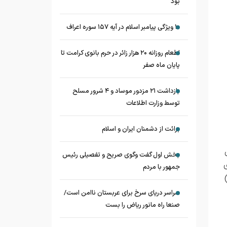
بود
۱۰ ویژگی پیامبر اسلام در آیه ۱۵۷ سوره اعراف
اطعام روزانه ۲۰ هزار زائر در حرم بانوی کرامت تا
پایان ماه صفر
بازداشت ۲۱ مزدور موساد و ۴ شرور مسلح
توسط وزارت اطلاعات
برائت از دشمنان ایران و اسلام
بخش اول گفت وگوی صریح و تفصیلی رئیس
جمهور با مردم
سراسر دریای سرخ برای عربستان ناامن است/
صنعا راه مانور ریاض را بست