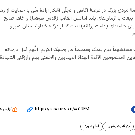
 نبردی بزرگ در عرصهٔ آگاهی و تجلّی آشکار ارادهٔ ملّی با حمایت از رهب
ید بیعت با آرمان‌های بلند امامین انقلاب (قدس سرهما) و خلف صالح
 خامنه‌ای (دامت برکاته) است که از درگاه خداوند منّان صبر و
.
 مستشهداً بین یدیك ومخلصاً في وجهك الکریم، اللّٰهم أعل درجاته
هرین المعصومین الأئمة الهداة المهدیین وألحقني بهم وارزقني الشهادة
https://rasanews.ir/003RFM
گزارش خ
بدرقه رهبر شهید
امام شهید