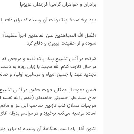
برادران و خواهران گرامی! فرزندان عزیزم!
باید برخاست! اینک وقت آن رسیده که برای ذات باری 
«فضّل الله المجاهدین علیٰ القاعدین اجراً عظیماً»؛
نموده و از حقیقت پیروی و دفاع کرد.
شرکت در آئین تشییع پیکر پاک فقیه و مرجعی که ن
در حال تلاوت کلام الله مجید با زبان روزه به دست
تجدید عهد با جمیع انبیاء و مرسلین، اولیاء و ص
ضمن دعوت از همگان جهت حضور در آئین تشییع پ
حاج سید علی حسینی خامنه‌ای (قدس الله نفسه ال
موجبات تسلای قلب نازنین صاحب این عزا و ماتم ح
است؛ توصیه می‌کنم برخیزد و در مراسم بدرقه آقای 
اکنون آغاز راه است، هنگامهٔ آن رسیده که برای اولی