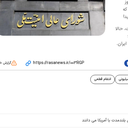
ز
که
د!
، حالا
یران.
https://rasanews.ir/003RGP
گزارش خ
لیونی
انتقام قطعی
 بلندمدت با آمریکا می دانند