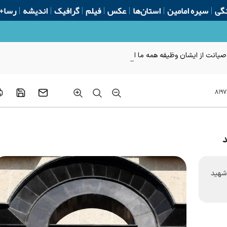
گی
سیره امامین
استان‌ها
عکس
فیلم
گرافیک
اندیشه
رسا+
 صیانت از ایشان وظیفه همه ما است
۸۱۹۷
د
 شهید