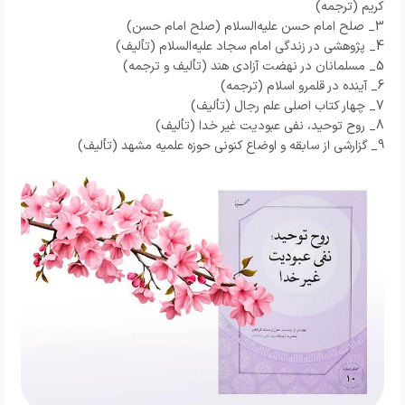
کریم (ترجمه)
3_ صلح امام حسن علیه‌السلام (صلح امام حسن)
4_ پژوهشی در زندگی امام سجاد علیه‌السلام (تألیف)
5_ مسلمانان در نهضت آزادی هند (تألیف و ترجمه)
6_ آینده در قلمرو اسلام (ترجمه)
7_ چهار کتاب اصلی علم رجال (تألیف)
8_ روح توحید، نفی عبودیت غیر خدا (تألیف)
9_ گزارشی از سابقه و اوضاع کنونی حوزه علمیه مشهد (تألیف)