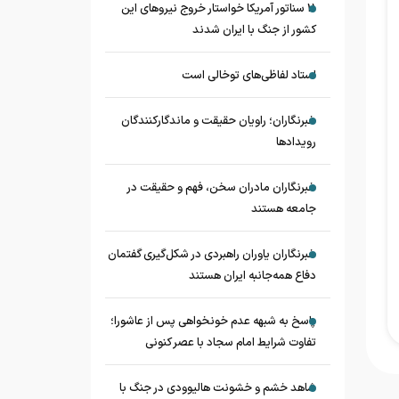
11 سناتور آمریکا خواستار خروج نیروهای این
کشور از جنگ با ایران شدند
استاد لفاظی‌های توخالی است
خبرنگاران؛ راویان حقیقت و ماندگارکنندگان
رویدادها
خبرنگاران مادران سخن، فهم و حقیقت در
جامعه هستند
خبرنگاران یاوران راهبردی در شکل‌گیری گفتمان
دفاع همه‌جانبه ایران هستند
پاسخ به شبهه عدم خونخواهی پس از عاشورا؛
تفاوت شرایط امام سجاد با عصر کنونی
شاهد خشم و خشونت هالیوودی در جنگ با