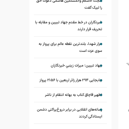
حجت الاسلام والمسلمین هاشمی دعوت حق
را لبیک گفت
خبرنگاران در خط مقدم جهاد تبیین و مقابله با
تحریف قرار دارند
مزار شهدا، بلندترین نقطه عالم برای پرواز به
سوی عزت است
،
جهاد تبیین؛ میراث زینبیِ خبرنگاران
جابجایی 294 هزار زائر اربعین با 2156 پرواز
تطهیر قاچاق کتاب به بهانه انتقام از ناشر
رسانه‌های انقلابی در برابر دروغ‌پراکنی دشمن
ایستادگی کردند