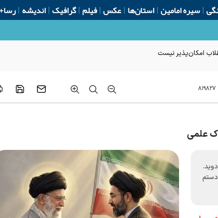
گی
سیره امامین
استان‌ها
عکس
فیلم
گرافیک
اندیشه
رسا+
لاب امکان‌پذیر نیست
۸۱۹۸۲۷
وک علمی
وید.
 دستم