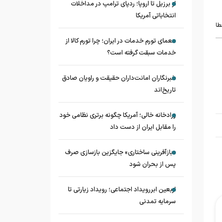
از برزیل تا اروپا؛ ردپای ترامپ در مداخلات
انتخاباتی آمریکا
طا
معمای تورم خدمات در ایران؛ چرا تورم کالا از
خدمات سبقت گرفته است؟
خبرنگاران امانت‌داران حقیقت و راویان صادق
تاریخ‌اند
زرادخانه‌ خالی؛ آمریکا چگونه برتری نظامی خود
را مقابل ایران از دست داد
«بازآفرینی ساختاری» جایگزین بازسازی صرف
پس از بحران شود
اربعین ابررویداد اجتماعی؛ رویداد زیارتی تا
سرمایه تمدنی