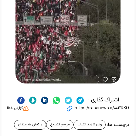
اشتراک گذاری :
https://rasanews.ir/003RKO
گزارش خطا
برچسب ها:
رهبر شهید انقلاب
مراسم تشییع
واکنش هنرمندان