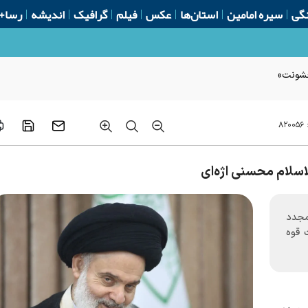
گی
سیره امامین
استان‌ها
عکس
فیلم
گرافیک
اندیشه
رسا+
 خشونت»
:
۸۲۰۰۵۶
سلام محسنی اژه‌ای
مجدد
 قوه