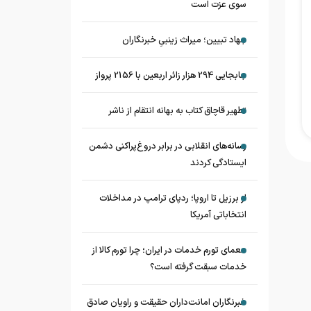
سوی عزت است
جهاد تبیین؛ میراث زینبیِ خبرنگاران
جابجایی 294 هزار زائر اربعین با 2156 پرواز
تطهیر قاچاق کتاب به بهانه انتقام از ناشر
رسانه‌های انقلابی در برابر دروغ‌پراکنی دشمن
ایستادگی کردند
از برزیل تا اروپا؛ ردپای ترامپ در مداخلات
انتخاباتی آمریکا
معمای تورم خدمات در ایران؛ چرا تورم کالا از
خدمات سبقت گرفته است؟
خبرنگاران امانت‌داران حقیقت و راویان صادق