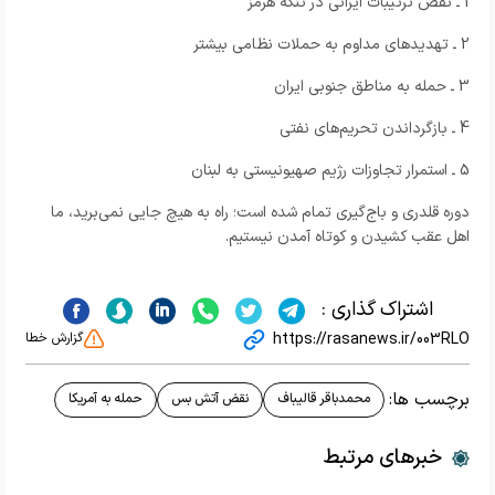
1 ـ نقض ترتیبات ایرانی در تنگه هرمز
2 ـ تهدیدهای مداوم به حملات نظامی بیشتر
3 ـ حمله به مناطق جنوبی ایران
4 ـ بازگرداندن تحریم‌های نفتی
5 ـ استمرار تجاوزات رژیم صهیونیستی به لبنان
دوره قلدری و باج‌گیری تمام شده است؛ راه به هیچ جایی نمی‌برید، ما
اهل عقب کشیدن و کوتاه آمدن نیستیم.
اشتراک گذاری :
https://rasanews.ir/003RLO
گزارش خطا
برچسب ها:
محمدباقر قالیباف
نقض آتش بس
حمله به آمریکا
خبرهای مرتبط