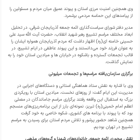
وی همچنین امنیت مرزی استان و پیوند عمیق میان مردم و مسئولین را
از پیامدهای این حماسه مردمی برشمرد.
مدیر دفتر شورای سیاست‌گذاری ائمه جمعه آذربایجان شرقی، در تحلیل
ابعاد مختلف مراسم تشییع رهبر شهید انقلاب، حضرت آیت الله سید علی
حسینی خامنه ای(ره) اظهار داشت که مردم آذربایجان همواره ایشان را
به عنوان فرزند خود می‌دانستند و این پیوند عاطفی در ایام تشییع، در
قالب تجمعات گسترده و باشکوه در خیابان‌ ها و میادین استان خود را به
نمایش گذاشت.
برگزاری سازمان‌یافته مراسم‌ها و تجمعات میلیونی
وی با اشاره به نقش ستاد هماهنگی استانی و دستگاه‌های اجرایی در
مدیریت این ایام گفت: از روزهای نخست، میادین استان با رویکردی
بزرگ به استقبال این واقعه رفتند برگزاری مراسم جاماندگان در مصلی
اعظم امام خمینی(ره) تبریز، نمونه‌ای بارز از این برنامه‌ریزی‌های منسجم
بود که با پیوند با برنامه‌ های کشوری، شکوه خاصی به خود گرفت
همچنین شاهد حضور پرشور و تلاش مردم استان برای رسیدن به مراسم
تشییع در تهران بودیم.
نقش محوری ائمه جمعه، خانواده‌های شهدا و گروه‌های مذهبی