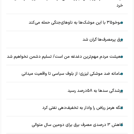
خرد
سوخو۳۵ با این موشک‌ها به ناوهای‌جنگی حمله می‌کند
برق پرمصرف‌ها گران شد
معیشت مردم مهم‌ترین دغدغه من است/ تسلیم دشمن نخواهیم شد
سامانه ضد موشکی لیزری؛ از بلوف سیاسی تا واقعیت میدانی
پرشدگی سدها به ۵۸درصد رسید
تنگه هرمز ریاض را وادار به تخفیف‌دهی نفتی کرد
کاهش ۳ درصدی مصرف برق برای دومین سال متوالی