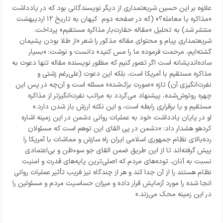
علاوه بر این حسین شریعتمداری از دیگر نویسندگانی بود که در یادداشت
«مذاکره یا معامله؟» (که در صفحه دوم
کیهان به تاریخ ۱۲ اردیبهشت
منتشر شد) به تحلیل «مقاله حقارت‌بار مذاکره مستقیم» پرداخت.
شریعتمداری پیام و محتوای مقاله مذکور را شعر «از طلا بودن پشیمان
گشته‌ایم، مرحمت فرموده ما را مس کنید» دانست و نوشت: «بسیار
ساده‌اندیشانه است اگر تصور کنیم که منظور نویسنده مقاله تنها دعوت به
مذاکره مستقیم با آمریکا است، بلکه این دعوت (علی‌رغم زشتی و
نفرت‌انگیزی آن) تازه «صورت بزک‌شده» مسئله است و آن‌چه در پس این
چهره روتوش‌شده، پیشنهاد می‌گردد به مراتب نفرت‌انگیزتر از مذاکره
مستقیم و یا برقراری رابطه است، و این نکته ارزش باز شدن دارد.»
او در پایان یادداشت خود به عملیات روانی دشمن در این زمینه اشاره
کردهو هشدار داد: «دشمن در پی القای این توهم است که مسئولان
رده‌بالای نظام جمهوری اسلامی ایران راه سازش و مماشات با آمریکا را
پیش گرفته‌اند تا از این طریق ضمن القای جو سوءظن و بی‌اعتمادی
نسبت به آنان، توده‌های مردم که اصلی‌ترین پایه‌های قدرت و امنیت
نظام هستند را از آن جدا کند و هر از چندگاه نیز فریب تأثیر عملیات روانی
انجا‌ شده را مورد آزمایش قرار داده و میزان حساسیت مردم و مسئولین را
در این زمینه محک می‌زند.»