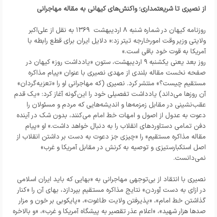
از نصیری تا شریعتمداری؛ واکنش‌های کیهانی به مقاله مهاجرانی
روزنامه کیهان در شماره شنبه ۸ اردیبهشت ۱۳۶۹ به نقل از علی‌اکبر
ولایتی وزیر وقت امورخارجه تیتر زد:« دلایل ایران برای قطع رابطه با
آمریکا به قوت خود باقی است.»
روز بعد یعنی یکشنبه ۹ اردیبهشت، ستون «یادداشت روز» کیهان در
صفحه نخست مقاله بلندی از مهدی نصیری با عنوان «پیام مذاکره
مستقیم چیست؟» منتشر کرد. نصیری (که مهاجرانی او را «تعزیه‌گردان»
آن روزها می‌داند) یادداشت تفصیلی خود را این‌گونه آغاز کرد: «یک قدم
عقب‌نشینی در مقابل زمزمه‌ها و اندیشه‌هایی که مردم و مسئولان را
دعوت به عدول از اصول و امهات خط امام می‌کنند، بدون شک در آینده
دفن تمامی دستاوردهای انقلاب را به دنبال خواهد داشت.» او «پیام
مقاله مذاکره مستقیم» را «چیزی جز دعوت به دست بر داشتن انقلاب از
اصل استکبارستیزی و توصیه به کرنش در مقابل آمریکا و غرب»
نمی‌دانست.
نصیری با انتقاد از بی‌توجهی مهاجرانی به «بهایی که باید ایران اسلامی
در ازای به دست آوردن» نتایج مذاکره مستقیم بپردازد، بهای آن را «کنار
گذاشتن خط امام»، «پذیرفتن ولایت طاغوت»، «پایکوبی بر خون و مزار
صدها هزار شهید»، «اعلام عذر تقصیر به پیشگاه آمریکا و غرب»، «و بالاخره