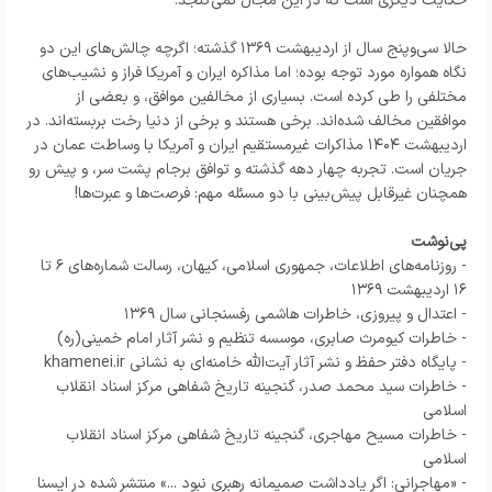
حکایت دیگری است که در این مجال نمی‌گنجد.
حالا سی‌وپنج سال از اردیبهشت ۱۳۶۹ گذشته؛ اگرچه چالش‌های این دو
نگاه همواره مورد توجه بوده؛ اما مذاکره ایران و آمریکا فراز و نشیب‌های
مختلفی را طی کرده است. بسیاری از مخالفین موافق، و بعضی از
موافقین مخالف شده‌اند. برخی هستند و برخی از دنیا رخت بربسته‌اند. در
اردیبهشت ۱۴۰۴ مذاکرات غیرمستقیم ایران و آمریکا با وساطت عمان در
جریان است. تجربه چهار دهه گذشته و توافق برجام پشت سر، و پیش‌ رو
همچنان غیرقابل پیش‌بینی با دو مسئله مهم: فرصت‌ها و عبرت‌ها!
پی‌نوشت
- روزنامه‌های اطلاعات، جمهوری اسلامی، کیهان، رسالت شماره‌های ۶ تا
۱۶ اردیبهشت ۱۳۶۹
- اعتدال و پیروزی، خاطرات هاشمی رفسنجانی سال ۱۳۶۹
- خاطرات کیومرث صابری، موسسه تنظیم و نشر آثار امام خمینی(ره)
- پایگاه دفتر حفظ و نشر آثار آیت‌الله خامنه‌ای به نشانی khamenei.ir
- خاطرات سید محمد صدر، گنجینه تاریخ شفاهی مرکز اسناد انقلاب
اسلامی
- خاطرات مسیح مهاجری، گنجینه تاریخ شفاهی مرکز اسناد انقلاب
اسلامی
- «مهاجرانی: اگر یادداشت صمیمانه رهبری نبود ...» منتشر شده در ایسنا