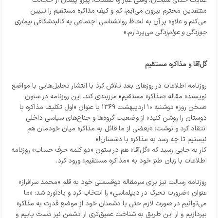
عنایت خدای سبحان، وقتی غبار ره نشست، پیرو پیمان از خجالت
منتقدین محترم بیرون می‌آیم، کم و کیف مذاکره مستقیم را تبیین
می‌کنم و علاوه بر آن به لحاظ روانشناسی اجتماعی به کالبدشکافی
بیماری
جوزدگی و عوام‌زدگی
می‌پردازم.»
گل‌آقا و مذاکره مستقیم
روزنامه اطلاعات در روزهای بعد تلاش کرد با انتشار تحلیل‌هایی با مواضع
نویسنده مقاله «مذاکره مستقیم» مرزبندی کند. این روزنامه در ستون
«سخن روز» دوشنبه ۱۰ اردیبهشت ۱۳۶۹ با عنوان «اول تکلیف مذاکره با
دوستان را روشن کنید» از وضعیت گروه‌ها و جناح‌های سیاسی داخلی
انتقاد کرد و نوشت: «بعضی از ما قائل به مذاکره میان خودمان هم
نیستیم تا چه رسد به مذاکره با دشمنان!»
کار به جایی رسید که «گل‌آقا» هم در ستون «دو کلمه حرف حساب» روزنامه
اطلاعات با زبان طنز خود به «مذاکره مستقیم» ورود کرد.
روزنامه رسالت نیز برای سرمقاله‌ دوقسمتی خود به قلم «محمد سرافراز»
عنوان «ضرورت تحرک در دیپلماسی» را انتخاب کرد و یادآورد شد: «ما
می‌توانیم در صورت لازم حتی با دشمنان خود از موضع قدرت به مذاکره
بپردازیم و از این طریق به شناخت عمیق‌تری از دشمن نیز دست یابیم و