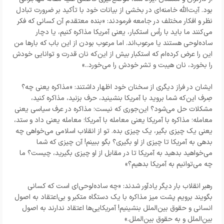
بود. آیت‌الله خامنه‌ای در بخشی از بیانات خود با تأکید بر ضرورت تبادل
نظر و افکار مختلف در جامعه فرمودند: «بنده معتقدم آن کسانى که فکر
می‌کنند ما باید با رأس استکبار، یعنى آمریکا مذاکره کنیم، یا دچار
ساده‌لوحى هستند یا مرعوب‌اند. اما مرعوب بودن از این باب که بارها من
این را عرض کرده‌ام که استکبار بیش از این‌که نان قدرت و توانایى خودش
را بخورد، نان هیبت و تشر خودش را می‌خورد..»
ایشان در فراز دیگری از سخنان خود اظهار داشتند: «مذاکره یعنى چه؟
صِرف این‌که شما بروید با آمریکا بنشینید، حرف بزنید، مذاکره کنید،
مشکلات حل می‌شود؟ این‌جورى که نیست؛ مذاکره در عرف سیاسى یعنى
معامله؛ مذاکره با آمریکا یعنى معامله با آمریکا؛ معامله یعنى داد و ستد،
یعنى یک چیزى بگیر، یک چیزى بده. تو از انقلاب اسلامى می‌خواهى چه
بدهى به آمریکا تا چیزى از او بگیرى؟ بگو ببینم! آن چیزى که شما
می‌خواهید بدهید به آمریکا تا در مقابل از او چیزى بگیرید، چیست؟ ما
چه می‌توانیم به آمریکا بدهیم؟»
رهبر انقلاب بار دیگر یادآور شدند: «چه ساده‌لوحى‌اى است که کسانى
بگویند برویم پشت میز مذاکره با یک دستگاه متکبر و بى‌اعتقاد به اصول
انسانى و حقوق بین‌الملل بنشینیم! آمریکایى‌ها اعتقاد ندارند به اصول
بین‌الملل و به حقوق بین‌الملل.»