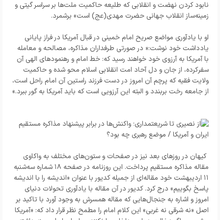
نابود کردن نهضت و انقلابی که طلیعه حاکمیت ملت‌ها بر سراسر گیتی و
زمینه‌ساز انقلاب جهانی حضرت مهدی(عج) است» برشمرد.
او با یادآوری مواضع صریح امام خمینی در قبال آمریکا در فراز پایانی
یادداشت خود نوشت:« در صورتی طرفداران مذاکره، مصالحه و معامله
با آمریکا به آرزوی خود خواهند رسید که: خط امام و رهنمودهای الهی آن
سفرکرده، از جان و دل آحاد امت انقلابی اسلام محو شده و حاکمیت
ولایت فقیه که پرچم آن امروز در دست فرزند راستین آن امام راحل است،
از جامعه رخت بربندد و البته این آرزویی است که باید آمریکا به گور ببرد.»
کیهان در روزهای بعد نیز در صفحات و ستون‌های مختلف به واکاوی
مقاله مذاکره مستقیم پرداخت. این روزنامه در صفحه ۱۸ شماره سه‌شنبه
۱۱ اردیبهشت خود مقاله‌ای از جمیله کدیور با عنوان «اندیشه را با اندیشه
پاسخ بگوییم» درج کرد. کدیور در آن مقاله با یادآوری تحولات دنیای
امروز و اشاره به جنجال‌هایی که مقاله همسرش به وجود آورد با تاکید بر
اصل «نه شرقی نه غربی» این کلام امام را مطمح نظر قرار داد که: «آمریکا