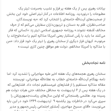
بیانات رهبری پس از یک هفته پر فراز و نشیب به‌سرعت تیتر یک
مطبوعات را درنوردید. روزنامه اطلاعات در کنار تیتر اصلی خود این بخش
از صحبت‌های آیت‌الله خامنه‌ای را انتخاب کرد که: «به نویسندگان،
صاحب‌نظران، قلم به دستان و تریبون‌داران سفارش می‌کنم که از حرف
مخالف آشفته نشوند.» روزنامه جمهوری اسلامی تیتر زد: «کسانى که فکر
می‌کنند ما باید با رأس استکبار یعنى آمریکا مذاکره کنیم یا ساده‌لوح‌اند یا
مرعوب». کیهان فراز دیگری از سخنان رهبری را تیتر یک خود قرار داد: «من
با مذاکره با آمریکا مخالفم، دولت هم موافق چنین کاری نیست.»
نامه‌ نجات‌بخش
سخنان رهبری هجمه‌های یک هفته اخیر علیه مهاجرانی را تشدید کرد؛ اما
نامه بهنگام آیت‌الله خامنه‌ای خطاب به عطاء‌الله مهاجرانی، نویسنده
مقاله مذاکره مستقیم را از فشارهای غیرمستقیم نجات داد. فشارهایی که
در یک هفته پس از ۶ اردیبهشت به محافل مختلف حتی هیات دولت هم
رسیده بود. هاشمی رفسنجانی که اولین سال‌های ریاست‌جمهوری‌اش را
سپری می‌کرد در خاطرات روز ‌‌یکشنبه‌ ۹ اردیبهشت ۱۳۶۹ خود در این باره
می‌نویسد: «آقای مسیح مهاجری، [مشاور اجتماعی رئیس‌جمهور و مدیر