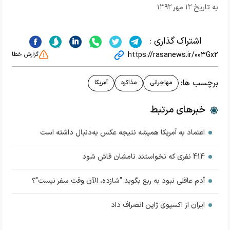
به تاریخ ۱۲ مهر ۱۳۹۲
اشتراک گذاری :
https://rasanews.ir/003Gx2
گزارش خطا
برچسب ها:
مهاجرانی
مذاکره
آمریکا
خبرهای مرتبط
اعتماد به آمریکا همیشه نتیجه عکس به‌دنبال داشته است
414 نفری که نخواستند نامشان فاش شود
آدم عاقلی نبود به ربع بگوید "شازده، الآن وقت سفر نیست"؟
ایران از اکسپوی ژاپن انصراف داد