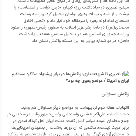
اما این نامه هم واکنش‌های زیادی در میان اهالی مطبوعات داشت.
مهدی نصیری در «یادداشت روز» کیهان «درس کرامت و استقامت» را
نوشت و از نامه و بیانات رهبری توامان تجلیل کرد. روزنامه رسالت
«سخنان امام‌گونه رهبر» را سرمقاله خود قرار داد و «تجلی اخلاق
محمدی(ص) در نامه رهبر عزیز انقلاب به معاون رئیس‌جمهور» را ستود.
روزنامه جمهوری اسلامی هم در «تحلیل سیاسی هفته» و یادداشت
«اصل» در دو شماره پیاپی به این مسئله واکنش نشان داد.
واکنش‌ مسئولین
التهابات هفته دوم اردیبهشت به مواضع دیگر مسئولان هم رسید.
حجت‌‌الاسلام علی‌اکبر هاشمی رفسنجانی رئیس‌جمهور وقت در سخنانی در
جمع معلمان نمونه سراسر کشور گفت: «ملت ایران اهل کوتاه آمدن در
برابر آمریکا نیست». هاشمی که آن روزها به‌شدت از بدعهدی آمریکایی‌ها
در ماجرای آزادی گروگان‌ها در لبنان عصبانی بود، افزود: «حاضر به مذاکره