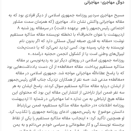
دوئل مهاجری- مهاجرانی
مسیح مهاجری سردبیر روزنامه جمهوری اسلامی از دیگر افرادی بود که به
مقاله مهاجرانی واکنش نشان داد. مهاجری (که همزمان سمت مشاور
اجتماعی رئیس‌جمهور را هم برعهده داشت) در سرمقاله روز شنبه ۸
اردیبهشت با عنوان «انحراف!» با تخطئه نویسنده مقاله مذاکره مستقیم
نوشت: «مقاله به قدری صبغه لیبرال مسلکی دارد که اگر بدون نام
نویسنده به چاپ رسیده بود، کسی تردید نمی‌کرد که یا دست‌پخت
لیبرال‌های وطنی است یا از کشکول انجمن حجتیه درآمده...»
روزنامه جمهوری اسلامی در روزهای دیگر نیز به ردیه‌نویسی بر مقاله
مذاکره مستقیم پرداخت. مقاله «مغالطه» از آن دست یادداشت‌هایی بود
که با پاسخ عطاءالله مهاجرانی مواجه شد. جمهوری اسلامی در مقاله
«مغالطه» مدعی شد: «سه نفر از همکاران نزدیک جناب آقای رئیس‌جمهور
از ایشان درباره مقاله مذاکره مستقیم سوال کردند. پاسخ ایشان به هر
سه نفر ضمن ابراز ناراحتی از انتشار این مقاله این بود که محتوای این
مقاله هیچ ارتباطی به من ندارد.» اما مهاجرانی در شماره ۱۱ اردیبهشت
روزنامه اطلاعات «در حاشیه مقاله مذاکره مستقیم» ضمن بی‌ارتباط
دانستن موضوع به رئیس‌جمهور، ادعای روزنامه جمهوری را تکذیب کرد.
او همچنین تأکید کرد: « اینجانب مقاله
مذاکره مستقیم
را یکی از نقاط
برجسته نویسندگی و کار مطبوعاتی و سیاسی خودم می‌دانم و به یمن