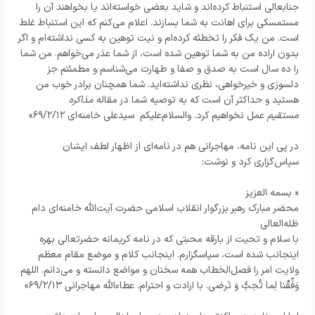
جنابعالى استنباط کرده‌اند و شاید بعضى خواسته‌اند یا بخواهند آن را
مستمسکى براى اهانت به شما بسازند. اعلام می‌کنم که این استنباط غلط
است. من یک فکر را تخطئه کرده‌ام و نیت توهین به کسى نداشته‌ام و اگر
بدون اراده‌ من به شما توهین شده است، از شما عذر می‌خواهم. من شما
را ده سال است به صدق و صفا و طهارت می‌شناسم و مطمئنم جز
دلسوزى و خیرخواهى، نظرى نداشته‌اید. شما همچنان برادر خوب من
هستید و حداکثر آن است که به توصیه‌ شما در مقاله‌
مذاکره‌
مستقیم
عمل نخواهیم کرد. والسلام‌علیکم سیدعلى خامنه‌ای ۶۹/۲/۱۲»
در پی این نامه، مهاجرانی هم در نامه‌ای از اظهار لطف ایشان
سپاس‌گزاری کرد و نوشت:
« بسمه العزیز
محضر مبارک رهبر بزرگوار انقلاب اسلامی حضرت آیت‌الله خامنه‌ای دام
ظله‌العالی
با سلام و تحیت از بارقه محبتی که در نامه کریمانه حضرتعالی بهره
اینجانب شده است، سپاسگزارم. اینجانب کلام و موضع مقام معظم
ولایت امر را فصل‌الخطاب همه سخنان و مواضع دانسته و می‌دانم. اللهم
وَفِّقْنا لِما تُحِبُّ وَ تَرضي. با ارادت و احترام. عطاءالله مهاجرانی ۶۹/۲/۱۳»