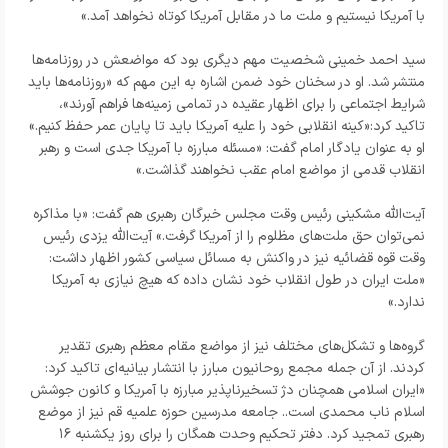
با آمریکا نیستیم و ملت ما در مقابل آمریکا کوتاه نخواهد آمد.»
سید احمد خمینی شخصیت مهم دیگری بود که مواضعش در روزنامه‌ها
منتشر شد. او در سخنان خود ضمن اشاره به این مهم که «روزنامه‌ها باید
شرایط اجتماعی را برای اظهار عقیده در تمامی زمینه‌ها فراهم آورند»،
تاکید کرد:«کینه انقلابی خود را علیه آمریکا باید تا پایان عمر حفظ کنیم.»
او به عنوان یادگار امام گفت: «مسئله مبارزه با آمریکا جدی است و رهبر
انقلاب قدمی از مواضع امام عقب نخواهند گذاشت.»
آیت‌الله مشکینی رئیس وقت مجلس خبرگان رهبری هم گفت: «با مذاکره
نمی‌توان حق ملت‌های مظلوم را از آمریکا گرفت.» آیت‌الله یزدی رئیس
وقت قوه قضائیه نیز در واکنش به مسائل سیاسی کشور اظهار داشت:
«ملت ایران در طول انقلاب خود نشان داده که هیچ نیازی به آمریکا
ندارد.»
گروه‌ها و تشکل‌های مختلف نیز از مواضع مقام معظم رهبری تقدیر
کردند. از آن جمله مجمع روحانیون مبارز با انتشار بیانیه‌ای تاکید کرد:
«ایران اسلامی همچنان دژ تسخیرناپذیر مبارزه با آمریکا و کانون جوشش
اسلام ناب محمدی است.. جامعه مدرسین حوزه علمیه قم نیز از موضع
رهبری تمجید کرد. دفتر تحکیم وحدت همگان را برای روز یکشنبه ۱۶