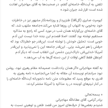
تلفنی به آیت‌الله خامنه‌ای گفتم، در صحبت‌ها به آقای مهاجرانی اهانت
شده است؛ قرار شد جبران شود.»
کیومرث صابری (گل‌آاقا) طنزپرداز و روزنامه‌نگار مشهور نیز در خاطرات
خود به‌خوبی به التهاب آن روزها اشاره می‌کند:«جامعه ملتهب شد، که
آقای خامنه‌ای بزرگوارانه همان شب در مورد کسی که راجع به مذاکره
مستقیم نوشته بود گفتند: اصلا قصدم این بنده خدا نیست این آدم
خوبی است؛ تحلیل خودش را نوشته است. این‌قدر جو خطرناک بود که
حرفش را هم نمی‌شد بزنی... این‌قدر جامعه این را نمی‌پذیرد و این‌قدر
آمریکا خدایی‌اش ناپاک‌ترین دشمن این انقلاب است که دیگر آدم
کم‌عقل فقط گاهی اوقات از این دسته گل‌ها به آب می‌دهد.»
به گفته مهاجرانی «اگر همان یادداشت صمیمانه مقام رهبری نبود، روشن
نبود سرانجام نویسنده آن مقاله به کجا می‌انجامید.» نامه رهبری به
قدری به موقع رسید که مطبوعات متن نامه دلجویانه آیت‌الله خامنه‌ای را
در کنار تیترهای کوبنده در رد مذاکره با آمریکا منتشر کردند:
« بسمه‌تعالى
برادر گرامى، آقاى عطاءالله‌ مهاجرانى
شنیدم بعضى‌ها از حرف‌هاى امروز من قصد طعن و توهینى نسبت به