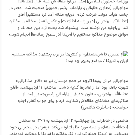
روزنامه جمهوری اسلامی] آمد... درباره مقاله‌اش علیه آقای [عطاءالله]
مهاجرانی [معاون حقوقی و پارلمانی رئیس‌جمهور] صحبت شد... عصر در
جلسه هیأت دولت شرکت کردم. درباره مقاله [مذاکره مستقیم] آقای
[عطاءالله] مهاجرانی [در روزنامه اطلاعات] و عکس‌العمل مخالفان مذاکره
شد؛ بی‌اجازه من نوشته است. پیشنهاد شد بحث آزاد بین مخالف و
موافقِ موضوع مذاکره مستقیم با آمریکا [در سطح رسانه‌ها]
انجام شود
.
»
مهاجرانی
در آن روزها اگرچه در جمع دوستان نیز به «آقای مذاکرانی»
شهرت یافته بود اما از فشارها گلایه داشت. سه‌شنبه ۱۱ اردیبهشت: «آقای
عطاءالله مهاجرانی، معاون حقوق و پارلمانی رئیس‌جمهور آمد. از
هتاکی‌های مخالفان مقاله‌اش شکایت کرد و برای جواب گفتن اجازه
خواست.» (خاطرات هاشمی)
هاشمی در خاطرات روز چهار‌شنبه ۱۲ اردیبهشت به ۱۳۶۹ به سخنان
آیت‌الله خامنه‌ای و نامه مورد نظر اشاره می‌کند: «رهبری در سخنرانی خود،
به‌سختی به آمریکا حمله کردند و فکر مذاکره با آمریکا را محکوم نمودند...