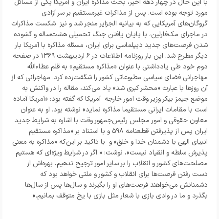
با این حال در چهار دهه اخیر، بحث مذاکره ایران و آمریکا یکی از مسائل
مورد توجه بوده است. پس از مذاکرات غیرمستقیم بر سر آزادی
گروگان‌های آمریکایی که به بیانیه الجزایر منجر شد و نیز شکست مذاکرات
در ماجرای مک‌فارلین، با پایان یافتن جنگ تحمیلی هشت‌ساله و گشوده
شدن فرصت‌های جدید دیپلماسی برای ایران، مسئله مذاکره با آمریکا بار
دیگر مطرح شد. این بار روزنامه اطلاعات در ۶ اردیبهشت ۱۳۶۹ در صفحه
دوم خود طی یادداشتی با عنوان «مذاکره مستقیم» به قلم عطاءالله
مهاجرانی فضای سیاسی مطبوعاتی کشور را شگفت‌زده کرد. مهاجرانی که از
آن روزها با عبارت «محشر کبری شد» یاد می‌کند، مقاله را در واکنش به
موضع جیمز بیکر وزیر وقت امور خارجه آمریکا که گفته بود: «آمریکا آماده
است با مقامات ایرانی مستقیما مذاکره نماید» نوشته بود. او به عنوان
معاون حقوقی و امور مجلس رئیس‌جمهور وقت با اشاره به شرایط جدید
ایران پس از پذیرفتن قطعنامه ۵۹۸ و با استناد بر «مذاکره مستقیم
انبیای الهی با دشمنان خدا و خلق» و با تاکید بر این‌که «مذاکره به معنی
پذیرش سلطه و انقیاد نیست»، نوشت: « اگر در شرایط ویژه‌ای که هستیم
مصلحت‌های کشور و انقلاب را بر سایر امور ترجیح ندهیم، بهره‌اش از
دست رفتن فرصت‌ها برای انقلاب و کشور و ملتی خواهد بود که
دشمنانش می‌خواهند فرصت‌های او را بگیرند و سال‌ها پس از سال‌ها
بگذرد و ما در وادی بازی با شعار مثل بازی با یخ متوقف بمانیم.»