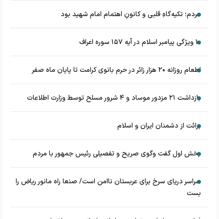
مردم؛ تکیه‌گاهِ قلبی و کانونِ اهتمام امام شهید بود
۱۰ ویژگی پیامبر اسلام در آیه ۱۵۷ سوره اعراف
اطعام روزانه ۲۰ هزار زائر در حرم بانوی کرامت تا پایان ماه صفر
بازداشت ۲۱ مزدور موساد و ۴ شرور مسلح توسط وزارت اطلاعات
برائت از دشمنان ایران و اسلام
بخش اول گفت وگوی صریح و تفصیلی رئیس جمهور با مردم
سراسر دریای سرخ برای عربستان ناامن است/ صنعا راه مانور ریاض را
بست