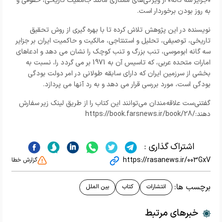
«جزایر سه گانه» از ویژگی‌های ممتازی مانند جامعیت تاریخی، حقوقی و
به روز بودن برخوردار است.
نویسنده در این پژوهش تلاش کرده تا با بهره گیری از روش تحقیق
تاریخی، توصیفی، تحلیل و استنتاجی، مالکیت و حاکمیت ایران بر جزایر
سه گانه ابوموسی، تنب بزرگ و تنب کوچک را نشان می دهد و ادعاهای
امارات متحده عربی، که تاسیس آن به 1971 بر می گردد را، نسبت به
بخشی از سرزمین ایران که دارای سابقه طولانی در امر دولت بودگی
بودگی است، مورد بررسی قرار می دهد و به رد آنها می پردازد.
گفتنی‌ست علاقه‌مندان می‌توانند این کتاب را از طریق لینک زیر سفارش
دهند:
https://book.farsnews.ir/book/28/
اشتراک گذاری :
https://rasanews.ir/003GxV
گزارش خطا
برچسب ها:
انتشارات
کتاب
بین الملل
خبرهای مرتبط