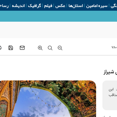
گی
سیره امامین
استان‌ها
عکس
فیلم
گرافیک
اندیشه
رسا+
‌شود
۷۸۰
شیراز
 ابن
ناقب