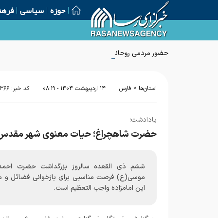
حوزه
سیاسی
فرهن
حضور مردمی روحانیت موجب تقویت ارتباط حوزه و جامعه می
>
استان‌ها
فارس
۱۴ ارديبهشت ۱۴۰۴ - ۰۸:۱۹
کد خبر:
۳۶۶
یادادشت؛
حضرت شاهچراغ؛ حیات معنوی شهر مقدس 
ششم ذی القعده سالروز بزرگداشت حضرت احمد
موسی(ع) فرصت مناسبی برای بازخوانی فضائل و م
این امامزاده واجب التعظیم است.