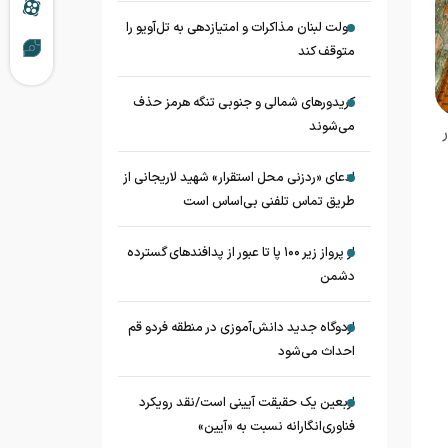
دولت لبنان مذاکرات و امتیازدهی به تل‌آویو را
متوقف کند
کریدورهای شمالی و جنوبی تنگه هرمز حذف
می‌شوند
ادعای «ردزنی محل استقرار» شهید لاریجانی از
طریق تماس تلفنی بی‌اساس است
از پرواز زیر ۱۰۰ پا تا عبور از پدافند‌های گسترده
دشمن
اردوگاه جدید دانش‌آموزی در منطقه فردو قم
احداث می‌شود
اربعین یک حقیقت آیینی است/نقد رویکرد
فناوری‌انگارانه نسبت به «آیین»