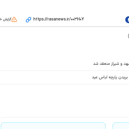
https://rasanews.ir/003H0Y
گزارش خ
هد و شیراز منعقد شد
ریدن پارچه لباس عید