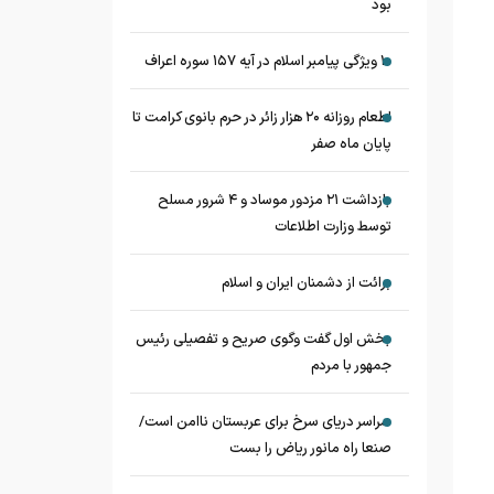
بود
۱۰ ویژگی پیامبر اسلام در آیه ۱۵۷ سوره اعراف
اطعام روزانه ۲۰ هزار زائر در حرم بانوی کرامت تا
پایان ماه صفر
بازداشت ۲۱ مزدور موساد و ۴ شرور مسلح
توسط وزارت اطلاعات
برائت از دشمنان ایران و اسلام
بخش اول گفت وگوی صریح و تفصیلی رئیس
جمهور با مردم
سراسر دریای سرخ برای عربستان ناامن است/
صنعا راه مانور ریاض را بست