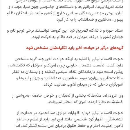
و جنگ ترکیبی موفق شد ابزاری ایجاد کند که جدای از عوامل خارجی
مانند آمریکایی‌ها، اسرائیلی‌ها و دستگاه‌های جاسوسی چون سیا، موساد و
امان، برخی مهندسی‌شدگان سیاسی خارج از کشور مانند بازماندگان نظام
پهلوی، منافقین و ضدانقلاب را به کار گیرد.
استاد حوزه و دانشگاه تصریح کرد: این گروه‌ها توانستند برخی نوجوانان و
جوانان کشور را در کف میدان بر ضد نظام به حرکت آورند.
گروه‌های درگیر در حوادث اخیر باید تکلیف‌شان مشخص شود
حجت الاسلام لیالی با اشاره به اینکه حوادث اخیر چند گروه مشخص
دارد، گفت: نخست دشمنان خارجی چون آمریکا و اسرائیل که تکلیف‌شان
روشن است؛ دوم بازماندگان نظام سیاسی گذشته و وابستگان به تفکر
سلطنت‌طلبی و پهلوی؛ سوم منافقین و ضدانقلاب؛ و چهارم لیدرها و
آشوبگران داخلی که در میدان آشوب فعالیت کردند.
وی افزود: اما متأسفانه بخشی از نخبگان و خواص جامعه، به‌روشنی از
اغتشاشات دفاع کردند؛ امری که انتظار نمی‌رفت.
حجت الاسلام لیالی درباره‌ اظهارات مولوی عبدالحمید در حمایت از
اغتشاشگران اظهار کرد: شخصی مانند این فرد باید از نظام به‌خاطر
تأمین امنیت، احترام و حفظ حقوق برادران اهل سنت تشکر کند، اما