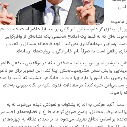
یاسی
ی ماهیت
ور از لیندزی گراهام، سناتور آمریکایی پرسید آیا حاضر است حمایت خو
» بود، نه‌ای که نه فقط یک امتناع شخصی بلکه نشانه‌ای از واقع‌گرایی
ان‌سرایی سرمایه‌گذاری نمی‌کند. آنچه قاطعانه مسائل را تعیین‌
اری واقعی است نه صرفاً نام خانوادگی یا روایت‌های رسانه‌ای.
تقل با پشتوانه روشن و برنامه مشخص بلکه در موقعیتی منفعل ظاهر
مریکایی برایش نقش مشروعیت‌بخش ایفا کند. این تصویر برای هر ناظر
رهبری یک کشور را دارد چرا باید در جایگاهی بنشیند که تأیید یا عدم
سیاسی‌اش جلوه کند؟ در معادلات قدرت تکیه بر نگاه بیرونی به‌جای
 راهبرد.
ت. آنجا هرکس به اندازه پشتوانه و نفوذش دیده می‌شود، نه به
پراکنده برخی محافل. پاسخ صریح گراهام فارغ از قضاوت‌های احساسی
حده بر اساس منافع تعریف می‌شود، نه بر مبنای علاقه به چهره‌های
اص تا زمانی اهمیت دارند که در زمین سیاست برگ برنده محسوب