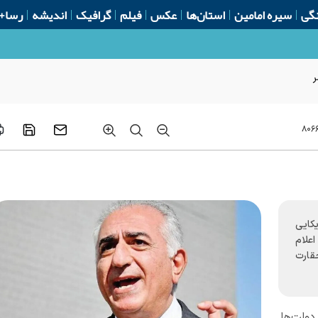
گی
سیره امامین
استان‌ها
عکس
فیلم
گرافیک
اندیشه
رسا+
ر
۸۰۶
یکایی
علام
حقارت
دولت‌ها