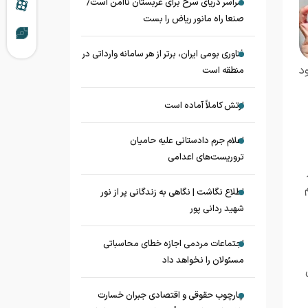
سراسر دریای سرخ برای عربستان ناامن است/
صنعا راه مانور ریاض را بست
فناوری بومی ایران، برتر از هر سامانه وارداتی در
د
منطقه است
ارتش کاملاً آماده است
اعلام جرم دادستانی علیه حامیان
تروریست‌های اعدامی
اطلاع نگاشت | نگاهی به زندگانی پر از نور
شهید ردانی پور
اجتماعات مردمی اجازه خطای محاسباتی
مسئولان را نخواهد داد
چارچوب حقوقی و اقتصادی جبران خسارت