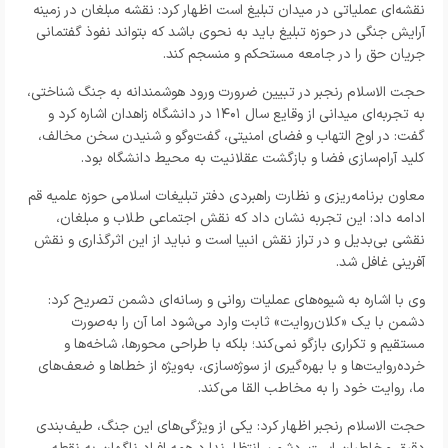
نقشه‌ای عملیاتی در میدان تبلیغ است اظهار کرد: نقشه‌ مبلغان در زمینه
آرایش جنگی در حوزه تبلیغ باید به نحوی باشد که بتواند نفوذ گفتمانی
جریان حق را در جامعه مستحکم و منسجم کند
.
حجت الاسلام رنجبر در تبیین ضرورت ورود هوشمندانه به جنگ شناختی،
به تجربه‌ای میدانی از وقایع سال
۱۴۰۱
در دانشگاه زاهدان اشاره کرد و
گفت: در اوج التهاب و فضای امنیتی، گفت‌وگو و شنیدن سخن مخالف،
کلید آرام‌سازی فضا و بازگشت عقلانیت به محیط دانشگاه بود.
معاون برنامه‌ریزی و نظارت راهبردی دفتر تبلیغات اسلامی حوزه علمیه قم
ادامه داد: این تجربه نشان داد که نقش اجتماعی طلاب و مبلغان،
نقشی بی‌بدیل و در تراز نقش انبیا است و نباید از این اثرگذاری و نقش
آفرینی غافل شد.
وی با اشاره به شیوه‌های عملیات روانی و رسانه‌ای دشمن تصریح کرد:
دشمن با یک «کلان‌روایت» ثابت وارد می‌شود اما آن را به‌صورت
مستقیم و تکراری بازگو نمی‌کند؛ بلکه با طراحی محورها، شاخه‌ها و
خرده‌روایت‌ها و با بهره‌گیری از سوژه‌سازی، به‌ویژه از خطاها و ضعف‌های
ما، روایت خود را به مخاطب القا می‌کند
.
حجت الاسلام رنجبر اظهار کرد: یکی از ویژگی‌های این جنگ، طیف‌بندی