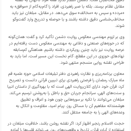
دقیق مخاطبان است. دشمن انتظار ندارد همه افراد ناگهان به نقطه
مقابل نظام برسند، بلکه با صبر راهبردی، افراد را گام‌به‌گام از «موافق» به
«مردد» و سپس به «مخالف» سوق می‌دهد. در مقابل، مبلغان نیز باید
مخاطب‌شناسی دقیق داشته باشند و با حوصله و تدریج وارد گفت‌وگو
شوند
.
وی بر لزوم مهندسی معکوس روایت دشمن تأکید کرد و گفت: همان‌گونه
که در حوزه‌های صنعتی و دفاعی به مهندسی معکوس دست یافته‌ایم در
عرصه روایت نیز باید چنین رویکردی داشته باشیم. هماهنگی کم‌سابقه
نهادهای حوزوی در این مقطع، گام نخست این مسیر است، اما باید به
طراحی نقشه روایی منسجم منتهی شود
.
معاون برنامه‌ریزی و نظارت راهبردی دفتر تبلیغات اسلامی حوزه علمیه قم
ماه مبارک رمضان را فرصتی راهبردی برای تبیین قرآنی دانست و تصریح
کرد: قرآن خود دارای کلان‌روایت الهی است که با بهره‌گیری از داستان انبیا
و سنت‌های الهی، سرانجام جریان حق و باطل را به‌روشنی ترسیم می‌کند.
مبلغان می‌توانند با تکیه بر سوره‌هایی چون هود و اعراف و تطبیق
هوشمندانه مفاهیم آن با مسائل روز، پیام امید، مقاومت و اتکال به
وعده‌های الهی را به جامعه منتقل کنند
.
حجت الاسلام رنجبر اظهار کرد: اگر نقشه روشن باشد، خلاقیت مبلغان در
استفاده از آیات قرآن، تاریخ و واقعیت‌های روز، می‌تواند قلب‌ها را آماده