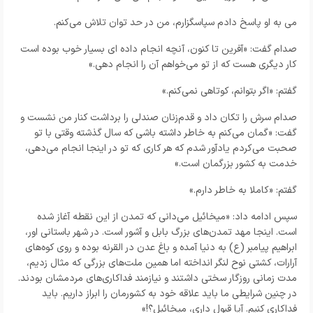
می به او پاسخ دادم سپاسگزارم، من در حد توان تلاش می‌کنم.
صدام گفت: «آفرین تا کنون، آنچه انجام داده ای بسیار خوب بوده است
کار دیگری هست که از تو می‌خواهم آن را انجام دهی.»
گفتم: «اگر بتوانم، کوتاهی نمی‌کنم.»
صدام سرش را تکان داد و قدم‌زنان صندلی را برداشت کنار من نشست و
گفت: «گمان می‌کنم به خاطر داشته باشی که سال گذشته وقتی با تو
صحبت می‌کردم یادآور شدم که هر کاری که تو در اینجا انجام می‌دهی،
خدمت به کشور بزرگمان است.»
گفتم: «کاملا به خاطر دارم.»
سپس ادامه داد: «میخائیل می‌دانی که تمدن از این نقطه آغاز شده
است. اینجا مهد تمدن‌های بزرگ بابل و آشور است. در شهر باستانی اور،
ابراهیم پیامبر (ع) به دنیا آمده و باغ عدن در القرنه بوده و روی کوه‌های
آرارات، کشتی نوح لنگر انداخته اما همین ملت‌های بزرگی که مثال زدیم،
مدت زمانی روزگار سختی داشتند و نیازمند فداکاری‌های مردمشان بودند.
در چنین شرایطی ما باید علاقه خود به کشورمان را ابراز داریم. باید
فداکاری کنیم. آیا قبول داری، میخائیل؟!»