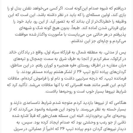
دریافتم که شیوه صدام این‌گونه است. اگر کسی می‌خواهد نقش بدل او را
بازی کند، اولین مسئله‌ای را که باید در نظر داشته باشد، این است که این
وظیفه را خطرناک‌تر از آن بداند که به تصور آید. از این رو، باید خود را
برای قربانی شدن آماده کند. طبعاً، بدون هیچ گونه شک و شبهه‌ای
پذیرفتم در هر حالتی من می‌بایست با مأموریت واگذار شده موافقت
می‌کردم و چاره‌ای جز این نداشتم.
پس از مدتی، به منطقه شمال به قرارگاه سپاه اول، واقع در پادگان خالد
در کرکوک، سفر کردم از آنجا به طرف شرق به سمت چمچال و تپه‌های
«بان مفان» در اطراف روستای «فره هنجیر» و کوران رفتم. در این مناطق،
گردان‌های پیاده تابع تیپ ۳۶ از لشکر هشتم پیاده مستقر بودند. با
فرمانده تیپ، که درجه سرتیپی داشت و نام او را فراموش کرده‌ام، ملاقات
کردم. این افسر مانند همه افسرانی که با آنها ملاقات می‌شد. تأکید کرد که
شرایط نیروها بسیار خوب است و روحیه‌ها بالاست.
هنگامی که از نیروها بازدید کردم متوجه شدم شرایط نامساعدی دارند و
بسیار خسته به نظر می‌رسند. با وجود این همیشه وانمود می‌کردند که از
روحیه‌ای عالی برخوردارند. البته این مسئله همان‌طور که قبلاً اشاره شده
ناشی از جو رعب و وحشتی بود که صدام ایجاد کرده بود. سپس، به
دیدار نیروهای گردان دوم پیاده تیپ ۳۶ که اخیراً از عملیاتی در سرپل