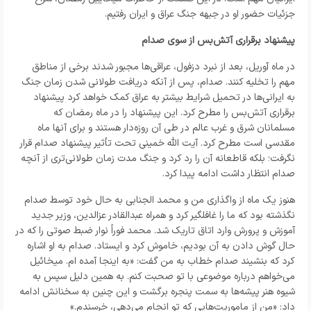
جزئیات حضور او در جبهه جنگ عراق و ایران رفتیم.
پیشنهاد برقراری آتش‌بس از سوی صدام
در ماه آوریل، بعد از نبرد دزفول، عراقی‌ها مجبور شدند برخی از مناطق
مهم را تخلیه کنند. صدام، پس از آنکه دریافت طولانی شدن زمان جنگ
به ایرانی‌ها در تحمیل شرایط بیشتر به عراق کمک خواهد کرد پیشنهاد
برقراری آتش‌بس را مطرح کرد. این پیشنهاد را در ماه رمضان که
مسلمانان شرق و غرب عالم در طی آن روزه‌دار هستند و برای آنها ماه
مقدسی است مطرح کرد. آیت الله خمینی تحت تأثیر پیشنهاد صدام قرار
نگرفت؛ بلکه قاطعانه آن را رد کرد و جنگ مدت زمان طولانی‌تری از آنچه
صدام انتظار داشت ادامه پیدا کرد.
هنوز یک ماه از واگذاری من و محمد الجنابی به حال خود توسط صدام
نگذشته بود که ما را غافلگیر کرد و همراه عبدالقادر عزالدین، وزیر جدید
آموزش و پرورش وارد اتاق تاریک شد. محمد فوراً نوار ضبط صوتی را که در
حال گوش دادن به آن بودیم، خاموش کرد و ایستاد. صدام به او اشاره
کرد که بنشیند صدام خطاب به من گفت: «به اینجا آمده ام. میخائیل
می‌خواهم درباره موضوعی با تو صحبت کنم. به همین دلیل سپس به
شیوه هنر پیشه‌ها به سمت پنجره برگشت و این چنین به سخنانش ادامه
داد: «من از ماموریت‌هایی که تو انجام می‌دهی، خرسندم.»