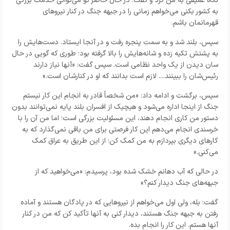
نگاه عمیقی به من کرد و گفت: در حال حاضر تو می‌توانی خدمت بزرگی
به کشور بکنی می‌خواهم زمانی را در جبهه جنگ در کنار نیروهای
قهرمانمان باشم.
سپس، بلند شد و به سمت پنجره رفت و در آنجا ایستاد. دست‌هایش را
به پشتش تکیه زده و شانه‌هایش را بالا گرفته بود؛ طوری که گویی در حال
سان دیدن از یک واحد نظامی است. سپس گفت: «آنها نیاز دارند
رئیس‌شان را ببینند.... لازم است بدانند که او در کنارشان است.»
سپس، برگشت و ادامه داد: «من شخصاً قادر به انجام این کار نیستم
جنگ از اینجا اداره می‌شود و هیچیک از افسران بلند پایه نمی‌توانند بدون
دستور من کاری انجام دهند، این مسئولیت بزرگی است؛ اما من آن را با
خرسندی انجام می‌دهم این کار فرصتی برای من باقی نمی‌گذارد که به
کارهای دیگری بپردازم به من کمک کن؛ از این طریق به عراق کمک
می‌کنی.»
در حالی که آب دهانم خشک شده بود، پرسیدم: «می‌خواهید که از
جبهه‌های جنگ دیدار کنم؟»
گفت: بله، ولی اول می‌خواهم از نیروهایی که در پادگان هستند و آماده
رفتن به جبهه جنگ هستند، دیدار کنی به آنها تأکید کن که من در کنار
آنها هستم. این کار را انجام بده.