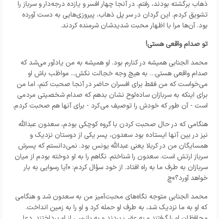
ذهاب برگشته بودند، رفتم. در آنجا چهار افسر و یازده درجه‌دار و سرباز را
تشویق کردم. این گردان در سر پل ذهاب، پیروزی‌هایی به دست آورده
بود. آن‌ها مرا با اظهار محبت شدیدشان شرمنده کردند.
تو صدام واقعی هستی!
محمد الجنابی همیشه در کنارم بود. او همیشه به من یادآور می‌شد که
صدام واقعی هستی… به هیچ وجه خجالت نکش... مواظب باش او
می‌خواست که من فقط برای افسران حاضر در آنجا صحبت کنم، اما من
برای اینکه به سربازان ساده‌لوح نشان بدهم که صدام شخصیتی مردمی
است - آن طور که خودش را توصیف می‌کرد - برای آنها هم صحبت کردم.
هنگامی که در حال صحبت کردن با گروه کوچکی بودم، سعدون عبدالله
نیز در بین آنها ایستاده بود سعدون، پسر یکی از دوستان نزدیک و
همسایگان من در کربلا یعنی عبدالله یونس بود. نمی‌دانستم که پسرش
سرباز ارتش است. سعدون را شناختم. نگاهم را به او دوخته بودم از میان
سربازان به طرف ما به راه افتاد. از خود سؤال کردم: «آیا رسوایی به بار
خواهد آورد؟»چ
محمد الجنابی متوجه نگاه‌های محبت‌آمیز من به سعدون شد و هنگامی
که او به ما نزدیک شد، به طرف او حمله کرد و او را به زمین انداخت.
محافظان او را گرفتند و به عقب بردند و به بازرسی از او پرداختند. دعا