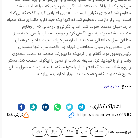
می‌کردم که او را اذیت نکنند؛ اما نگران هم بودم که مرا شناخته باشد.
معلوم شد که جای نگرانی نیست. سعدون اعتراض کرد و گفت که بی‌گناه
است. پس از بازرسی، معلوم شد که تنها یک خودکار و مقداری سکه همراه
دارد. خیال محمد آسوده شد؛ اما با نگرانی و در حالی که از رفتارم
متعجب شده بود، به من نگاهی کرد و پرسید: «جناب رئیس، همه چیز
مطابق میل جنابعالی است.» با اشاره سر جواب مثبت دادم. در همان
حال سعدون در میان محافظان فریاد زد: «قصد من، تنها بوسیدن
رئیس‌جمهور بود. گفتم او را نزدیک ما بیاورند. محمد به سمت سعدون
رفت و او را تهدید کرد. سابقه نداشت او کسی را اینگونه خطاب کند. دستم
را روی شانه محمد گذاشتم تا او را متوقف کنم. قضیه از حد معمول خیلی
خارج شده بود. گفتم: «محمد به سرباز اجازه بده بیاید.»
منبع:
مشرق نیوز
اشتراک گذاری :
https://rasanews.ir/003NtG
گزارش خطا
برچسب ها:
صدام
بدل
جنگ
عراق
ایران