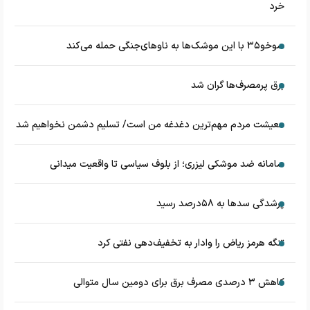
خرد
سوخو۳۵ با این موشک‌ها به ناوهای‌جنگی حمله می‌کند
برق پرمصرف‌ها گران شد
معیشت مردم مهم‌ترین دغدغه من است/ تسلیم دشمن نخواهیم شد
سامانه ضد موشکی لیزری؛ از بلوف سیاسی تا واقعیت میدانی
پرشدگی سدها به ۵۸درصد رسید
تنگه هرمز ریاض را وادار به تخفیف‌دهی نفتی کرد
کاهش ۳ درصدی مصرف برق برای دومین سال متوالی